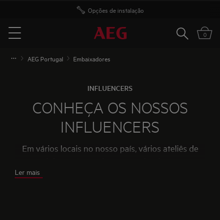
Opções de instalação
Pesquisar
0
Menu
AEG Portugal
Embaixadores
INFLUENCERS
CONHEÇA OS NOSSOS
INFLUENCERS
Em vários locais no nosso país, vários ateliês de
cozinha estão totalmente equipados com
Ler mais
aparelhos AEG de alta qualidade. Veja como os
nossos influencers implementam as suas técnicas
de culinária favoritas de forma mais simples, graças
aos produtos AEG.