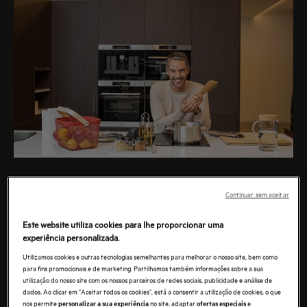
CLÁUDIO RAMOS
Continuar sem aceitar
Este website utiliza cookies para lhe proporcionar uma
Cláudio Ramos, comentador e apresentador de
experiência personalizada.
televisão é um dos mais recentes influencers da AEG.
Utilizamos cookies e outras tecnologias semelhantes para melhorar o nosso site, bem como
para fins promocionais e de marketing. Partilhamos também informações sobre a sua
utilização do nosso site com os nossos parceiros de redes sociais, publicidade e análise de
Descubra as novidades que temos desta parceria!
dados. Ao clicar em "Aceitar todos os cookies”, está a consentir a utilização de cookies, o que
nos permite
no site, adaptar
e
personalizar a sua experiência
ofertas especiais