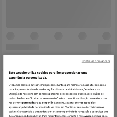
Continuar sem aceitar
Este website utiliza cookies para lhe proporcionar uma
experiência personalizada.
Utilizamos cookies e outras tecnologias semelhantes para melhorar o nosso site, bem como
para fins promocionais e de marketing. Partilhamos também informações sobre a sua
utilização do nosso site com os nossos parceiros de redes sociais, publicidade e análise de
dados. Ao clicar em "Aceitar todos os cookies”, está a consentir a utilização de cookies, o que
nos permite
no site, adaptar
e
personalizar a sua experiência
ofertas especiais
apresentar publicidade personalizada. Ao clicar em “Continuar sem aceitar”, bloqueia os
cookies não essenciais, o que poderá afetar a sua experiência de navegação e os serviços que
lhe conseguimos disponibilizar. Para mais informações, consulte o nosso
e a
Aviso de Cookies