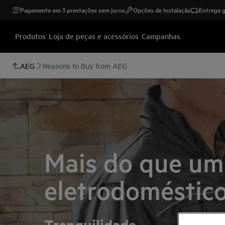
Pagamento em 3 prestações sem juros
Opções de instalação
Entrega g
Produtos
Loja de peças e acessórios
Campanhas
AEG
Reasons to Buy from AEG
Mais do que um
eletrodoméstic
Tranquilidade