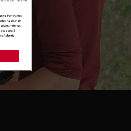
tinuar sem aceitar
eting. Partilhamos
ados. Ao clicar em
e, adaptar
ofertas
 o que poderá
sso
Aviso de