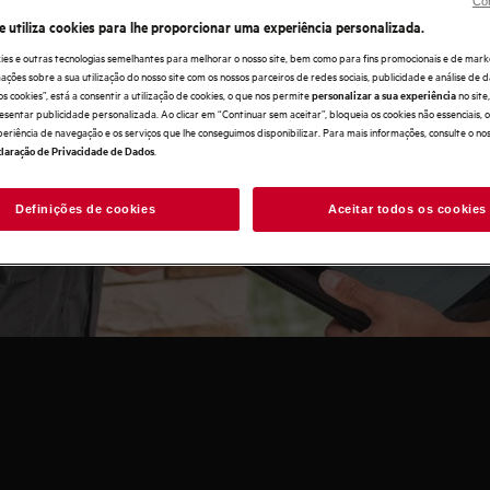
Con
e utiliza cookies para lhe proporcionar uma experiência personalizada.
ies e outras tecnologias semelhantes para melhorar o nosso site, bem como para fins promocionais e de mark
ões sobre a sua utilização do nosso site com os nossos parceiros de redes sociais, publicidade e análise de d
ntia de que nada é deixado ao
os cookies”, está a consentir a utilização de cookies, o que nos permite
no sit
personalizar a sua experiência
 sua encomenda. Na AEG
esentar publicidade personalizada. Ao clicar em “Continuar sem aceitar”, bloqueia os cookies não essenciais,
periência de navegação e os serviços que lhe conseguimos disponibilizar. Para mais informações, consulte o no
íveis para ajudá-lo em cada
.
laração de Privacidade de Dados
Definições de cookies
Aceitar todos os cookies