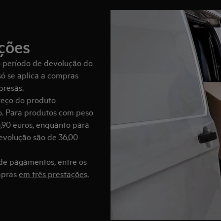
ções
o período de devolução do
só se aplica a compras
presas.
reço do produto
o. Para produtos com peso
 6,90 euros, enquanto para
devolução são de 36,00
de pagamentos, entre os
ompras
em três prestações,