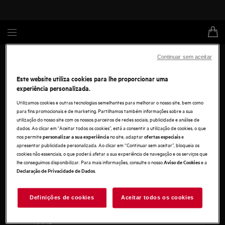
Continuar sem aceitar
Resolução do contrato online
Pode usar este formulário para exercer o direito de
Este website utiliza cookies para lhe proporcionar uma
livre resolução de contratos online. Após enviar,
experiência personalizada.
receberá a confirmação por e-mail. Clique em
Utilizamos cookies e outras tecnologias semelhantes para melhorar o nosso site, bem como
“Resolução do contrato” para começar.
para fins promocionais e de marketing. Partilhamos também informações sobre a sua
utilização do nosso site com os nossos parceiros de redes sociais, publicidade e análise de
dados. Ao clicar em "Aceitar todos os cookies”, está a consentir a utilização de cookies, o que
Resolução do contrato
nos permite
no site, adaptar
e
personalizar a sua experiência
ofertas especiais
apresentar publicidade personalizada. Ao clicar em “Continuar sem aceitar”, bloqueia os
cookies não essenciais, o que poderá afetar a sua experiência de navegação e os serviços que
Informação da empresa
lhe conseguimos disponibilizar. Para mais informações, consulte o nosso
e a
Aviso de Cookies
Electrolux Lda.
.
Declaração de Privacidade de Dados
Registada sob o nº 500 093 776
NIF: 500093776
Morada
Definições de cookies
Aceitar todos os cookies
Electrolux, Lda.
Taguspark - Av. Prof. Doutor Cavaco Silva 11; Edifício Ciência II
– 1C e 1D