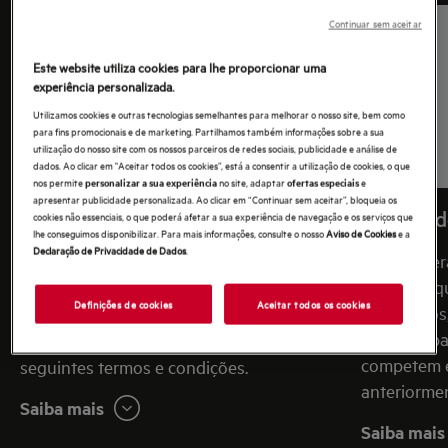
Continuar sem aceitar
Este website utiliza cookies para lhe proporcionar uma
experiência personalizada.
Utilizamos cookies e outras tecnologias semelhantes para melhorar o nosso site, bem como
para fins promocionais e de marketing. Partilhamos também informações sobre a sua
utilização do nosso site com os nossos parceiros de redes sociais, publicidade e análise de
dados. Ao clicar em "Aceitar todos os cookies”, está a consentir a utilização de cookies, o que
nos permite
no site, adaptar
e
personalizar a sua experiência
ofertas especiais
apresentar publicidade personalizada. Ao clicar em “Continuar sem aceitar”, bloqueia os
Termos e condições da página web
Política 
cookies não essenciais, o que poderá afetar a sua experiência de navegação e os serviços que
lhe conseguimos disponibilizar. Para mais informações, consulte o nosso
Aviso de Cookies
e a
AEG
Declaração de Privacidade de Dados
.
Aqui poder
relativa a 
Por consentimento expresso, ao navegar
Definições de cookies
Aceitar todos os cookies
guardamos,
ou descarregar materiais da página web,
quem os par
serão automaticamente aceites os
competem e
seguintes termos e condições.
anteriorme
Saiba mais
Saiba mais