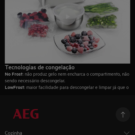
Tecnologias de congelação
No Frost
: não produz gelo nem encharca o compartimento, não
sendo necessário descongelar.
LowFrost
: maior facilidade para descongelar e limpar já que o
gelo forma uma capa finaes más fácil de descongelar y limpiar,
ya que el hielo se genera formando una fina capa de geada na
superficie do congelador.
Estático
: esta é a tecnologia tradicional, produz gelo nas
paredes do congelador de pequena dimensão.
Cozinha