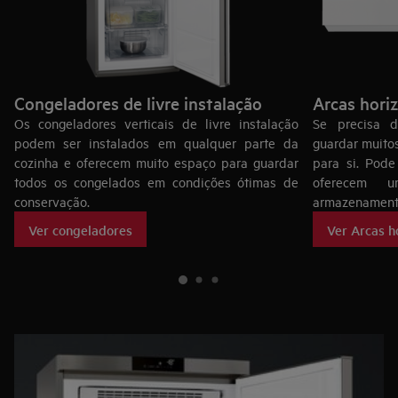
Congeladores de livre instalação
Arcas hori
Os congeladores verticais de livre instalação
Se precisa 
podem ser instalados em qualquer parte da
guardar muitos
cozinha e oferecem muito espaço para guardar
para si. Pode
todos os congelados em condições ótimas de
oferecem 
conservação.
armazenament
Ver congeladores
Ver Arcas h