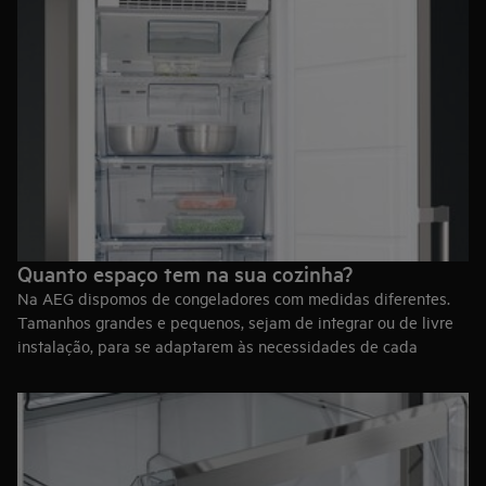
Quanto espaço tem na sua cozinha?
Na AEG dispomos de congeladores com medidas diferentes.
Tamanhos grandes e pequenos, sejam de integrar ou de livre
instalação, para se adaptarem às necessidades de cada
cozinha.
Os modelos de tamanho completo alcançam os 185
centímetros de altura, enquanto que os mais pequenos não
ultrapassam os 82 centímetros (pensados para se instalarem
debaixo de uma bancada).