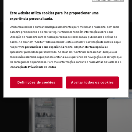
vida. Antes de escolher o congelador que vai comprar,
deve ter em conta vários fatores. O espaço disponível, os
Este website utiliza cookies para lhe proporcionar uma
seus hábitos de compras, ou o tipo de descongelação
experiência personalizada.
determinam o aparelho que deve selecionar. Siga o nosso
Utilizamos cookies e outras tecnologias semelhantes para melhorar o nosso site, bem como
guia de compras para encontrar o congelador ideal para
para fins promocionais e de marketing. Partilhamos também informações sobre a sua
si.
Tipos de congeladores
utilização do nosso site com os nossos parceiros de redes sociais, publicidade e análise de
dados. Ao clicar em "Aceitar todos os cookies”, está a consentir a utilização de cookies, o que
Com distintas medidas e funções, existem vários tipos de
nos permite
no site, adaptar
e
personalizar a sua experiência
ofertas especiais
apresentar publicidade personalizada. Ao clicar em “Continuar sem aceitar”, bloqueia os
congeladores disponíveis no mercado, cada um deles
cookies não essenciais, o que poderá afetar a sua experiência de navegação e os serviços que
desenhado com um conceito específico para a cozinha.
lhe conseguimos disponibilizar. Para mais informações, consulte o nosso
e a
Aviso de Cookies
Descubra o que melhor lhe convem.
.
Declaração de Privacidade de Dados
Definições de cookies
Aceitar todos os cookies