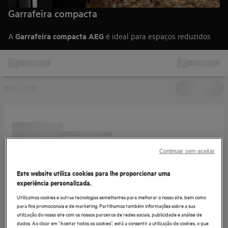
Garrafeira compacta
Garrafeira compacta AEG
A
é ideal para espaços reduzidos
sem comprometer a conservação do vinho. Também conhecida
como garrafeira pequena, oferece controlo preciso de
temperatura e design elegante para preservar aroma, sabor e
qualidade em cada garrafa.
Continuar sem aceitar
Este website utiliza cookies para lhe proporcionar uma
experiência personalizada.
Utilizamos cookies e outras tecnologias semelhantes para melhorar o nosso site, bem como
para fins promocionais e de marketing. Partilhamos também informações sobre a sua
utilização do nosso site com os nossos parceiros de redes sociais, publicidade e análise de
dados. Ao clicar em "Aceitar todos os cookies”, está a consentir a utilização de cookies, o que