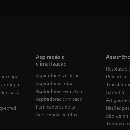
Aspiração e
Assistênc
climatização
Resolução 
Aspiradores verticais
var roupa
Procure a s
Aspiradores robot
car roupa
Transferir 
Aspiradores sem saco
ar e secar
Garantia
Aspiradores com saco
G
Artigos de 
Purificadores de ar
expected
Razões par
Ares condicionados
diretament
Termos e c