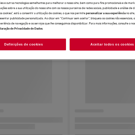
ies e outras tecnologias semelhantes para melhorar o nosso site, bem como para fins promocionais e de mark
ões sobre a sua utilização do nosso site com os nossos parceiros de redes sociais, publicidade e análise de d
os cookies”, está a consentir a utilização de cookies, o que nos permite
no sit
personalizar a sua experiência
esentar publicidade personalizada. Ao clicar em “Continuar sem aceitar”, bloqueia os cookies não essenciais,
periência de navegação e os serviços que lhe conseguimos disponibilizar. Para mais informações, consulte o no
.
laração de Privacidade de Dados
Definições de cookies
Aceitar todos os cookies