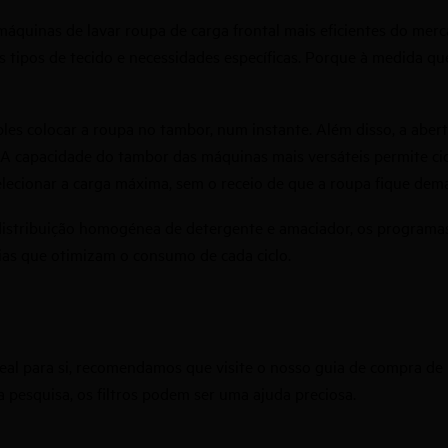
quinas de lavar roupa de carga frontal mais eficientes do merc
tipos de tecido e necessidades específicas. Porque à medida que
les colocar a roupa no tambor, num instante. Além disso, a aber
 A capacidade do tambor das máquinas mais versáteis permite cicl
selecionar a carga máxima, sem o receio de que a roupa fique dem
distribuição homogénea de detergente e amaciador, os programas 
as que otimizam o consumo de cada ciclo.
eal para si, recomendamos que visite o nosso guia de compra de 
a pesquisa, os filtros podem ser uma ajuda preciosa.