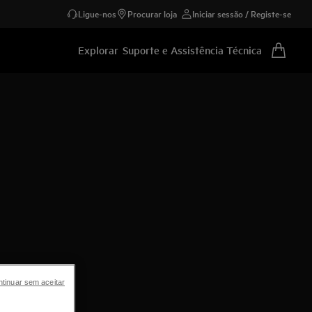
Ligue-nos
Procurar loja
Iniciar sessão / Registe-se
Explorar
Suporte e Assistência Técnica
tinuar sem aceitar