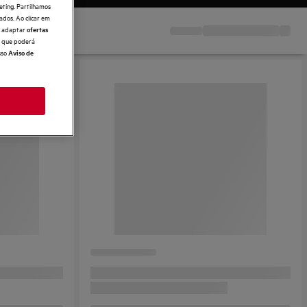
eting. Partilhamos
ados. Ao clicar em
e, adaptar
ofertas
 o que poderá
sso
Aviso de