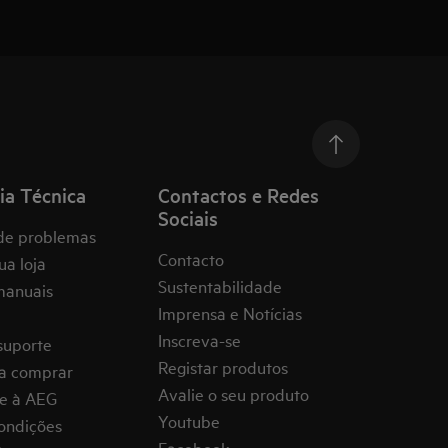
ia Técnica
Contactos e Redes
Sociais
de problemas
Contacto
ua loja
Sustentabilidade
manuais
Imprensa e Notícias
Inscreva-se
suporte
Registar produtos
a comprar
Avalie o seu produto
e à AEG
Youtube
ondições
Facebook