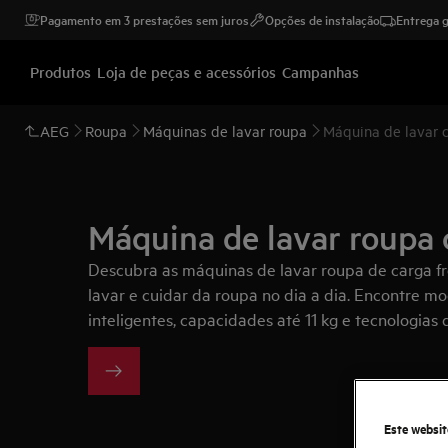
Pagamento em 3 prestações sem juros
Opções de instalação
Entrega g
Produtos
Loja de peças e acessórios
Campanhas
AEG
Roupa
Máquinas de lavar roupa
Máquina de lavar c
Máquina de lavar roupa 
Descubra as máquinas de lavar roupa de carga f
lavar e cuidar da roupa no dia a dia. Encontre 
inteligentes, capacidades até 11 kg e tecnologia
energia.
Este websit