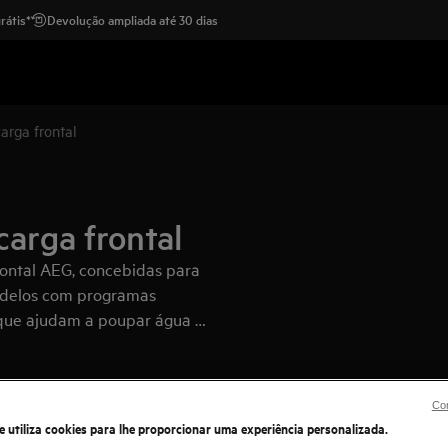
rátis*
Devolução ampliada até 30 dias
arga frontal
carga frontal
rontal AEG, concebidas para
modelos com programas
s que ajudam a poupar água e
Con
e utiliza cookies para lhe proporcionar uma experiência personalizada.