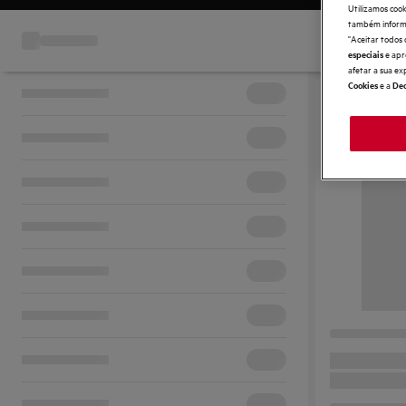
Utilizamos cook
também informaç
"Aceitar todos 
e apr
especiais
afetar a sua ex
e a
Cookies
Dec