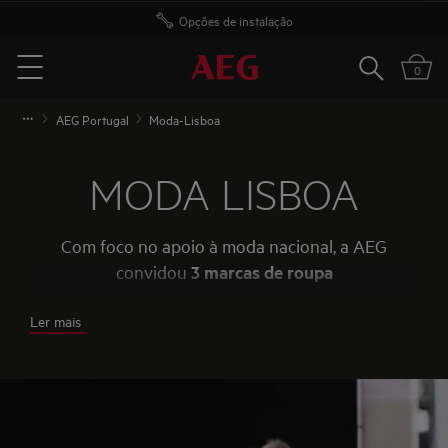
Opções de instalação
Pesquisar
0
Menu
AEG Portugal
Moda-Lisboa
MODA LISBOA
Com foco no apoio à moda nacional, a AEG
convidou
3 marcas de
roupa
portuguesas
emergentes para marcar
presença no
Ler mais
seu stand e, desta forma, evidenciar os
programas
e tecnologias
disponíveis nas máquinas
de lavar e de secar
roupa.
LYA
Sustainable
Sportswear
,
Isto
marca d
e essenciais 100%
orgânicos e
Sienna
, peças femininas e delicadas.