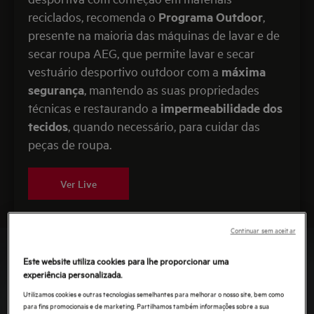
reciclados, recomenda o
Programa Outdoor
,
presente na maioria das máquinas de lavar e de
secar roupa AEG, que permite lavar e secar
vestuário desportivo outdoor com a
máxima
segurança
, mantendo as suas propriedades
técnicas e restaurando a
impermeabilidade dos
tecidos
, quando necessário, para cuidar das
peças de roupa.
Ver Live
Continuar sem aceitar
Este website utiliza cookies para lhe proporcionar uma
experiência personalizada.
Utilizamos cookies e outras tecnologias semelhantes para melhorar o nosso site, bem como
para fins promocionais e de marketing. Partilhamos também informações sobre a sua