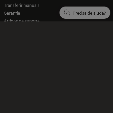
Transferir manuais
Precisa de ajuda?
Garantia
Artigos de suporte
Razões para comprar diretamente à AEG
Termos e condições
Perguntas frequentes
Contactos e Redes Sociais
Contacto
Sustentabilidade
Imprensa e Notícias
Inscreva-se
Registar produtos