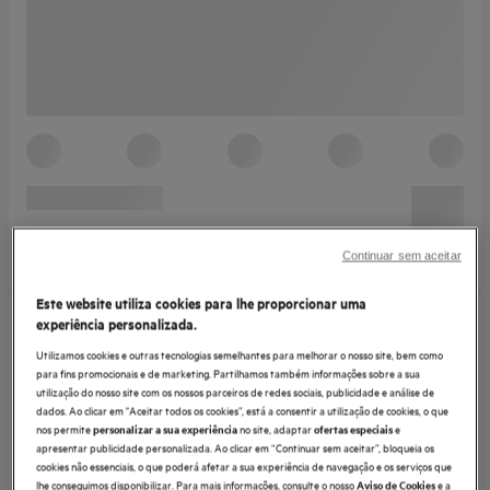
Continuar sem aceitar
Este website utiliza cookies para lhe proporcionar uma
experiência personalizada.
Utilizamos cookies e outras tecnologias semelhantes para melhorar o nosso site, bem como
para fins promocionais e de marketing. Partilhamos também informações sobre a sua
utilização do nosso site com os nossos parceiros de redes sociais, publicidade e análise de
dados. Ao clicar em "Aceitar todos os cookies”, está a consentir a utilização de cookies, o que
nos permite
no site, adaptar
e
personalizar a sua experiência
ofertas especiais
apresentar publicidade personalizada. Ao clicar em “Continuar sem aceitar”, bloqueia os
cookies não essenciais, o que poderá afetar a sua experiência de navegação e os serviços que
lhe conseguimos disponibilizar. Para mais informações, consulte o nosso
e a
Aviso de Cookies