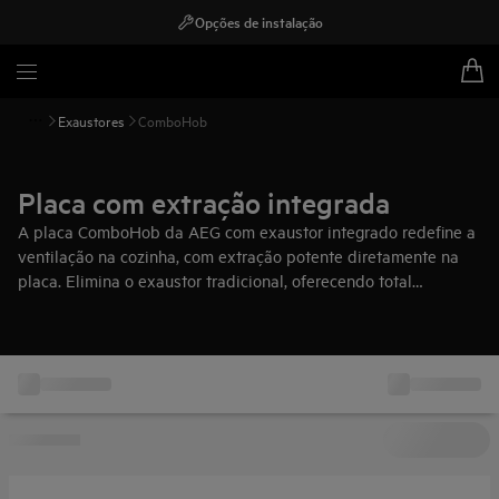
Opções de instalação
Exaustores
ComboHob
Placa com extração integrada
A placa ComboHob da AEG com exaustor integrado redefine a
ventilação na cozinha, com extração potente diretamente na
placa. Elimina o exaustor tradicional, oferecendo total
liberdade no design. Com recirculação eficiente e design
minimalista, cria um espaço moderno e funcional.