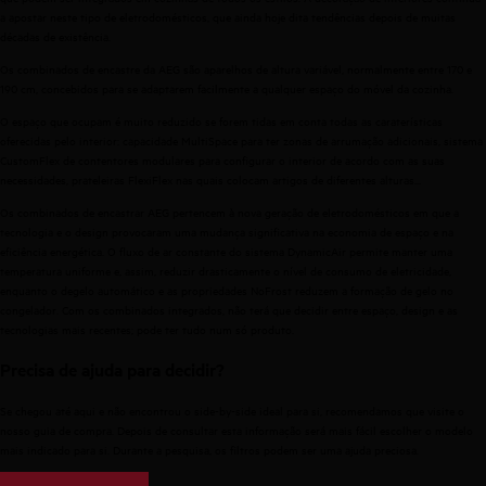
a apostar neste tipo de eletrodomésticos, que ainda hoje dita tendências depois de muitas
décadas de existência.
Os combinados de encastre da AEG são aparelhos de altura variável, normalmente entre 170 e
190 cm, concebidos para se adaptarem facilmente a qualquer espaço do móvel da cozinha.
O espaço que ocupam é muito reduzido se forem tidas em conta todas as caraterísticas
oferecidas pelo interior: capacidade MultiSpace para ter zonas de arrumação adicionais, sistema
CustomFlex de contentores modulares para configurar o interior de acordo com as suas
necessidades, prateleiras FlexiFlex nas quais colocam artigos de diferentes alturas...
Os combinados de encastrar AEG pertencem à nova geração de eletrodomésticos em que a
tecnologia e o design provocaram uma mudança significativa na economia de espaço e na
eficiência energética. O fluxo de ar constante do sistema DynamicAir permite manter uma
temperatura uniforme e, assim, reduzir drasticamente o nível de consumo de eletricidade,
enquanto o degelo automático e as propriedades NoFrost reduzem a formação de gelo no
congelador. Com os combinados integrados, não terá que decidir entre espaço, design e as
tecnologias mais recentes; pode ter tudo num só produto.
Precisa de ajuda para decidir?
Se chegou até aqui e não encontrou o side-by-side ideal para si, recomendamos que visite o
nosso guia de compra. Depois de consultar esta informação será mais fácil escolher o modelo
mais indicado para si. Durante a pesquisa, os filtros podem ser uma ajuda preciosa.