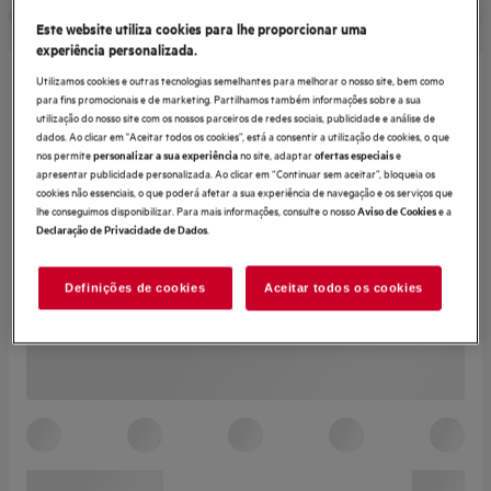
Este website utiliza cookies para lhe proporcionar uma
experiência personalizada.
Utilizamos cookies e outras tecnologias semelhantes para melhorar o nosso site, bem como
para fins promocionais e de marketing. Partilhamos também informações sobre a sua
utilização do nosso site com os nossos parceiros de redes sociais, publicidade e análise de
dados. Ao clicar em "Aceitar todos os cookies”, está a consentir a utilização de cookies, o que
nos permite
no site, adaptar
e
personalizar a sua experiência
ofertas especiais
apresentar publicidade personalizada. Ao clicar em “Continuar sem aceitar”, bloqueia os
cookies não essenciais, o que poderá afetar a sua experiência de navegação e os serviços que
lhe conseguimos disponibilizar. Para mais informações, consulte o nosso
e a
Aviso de Cookies
.
Declaração de Privacidade de Dados
Definições de cookies
Aceitar todos os cookies