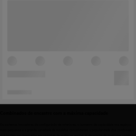
Combinados de encastre com a máxima capacidade
Os sistemas inovadores de configuração de interiores, o aumento de capacidade nos espaços
mais pequenos e a grande variedade de modelos consolidaram a popularidade dos combinados
que podem ser integrados em cozinhas de todos os estilos. A decoração de interiores continua