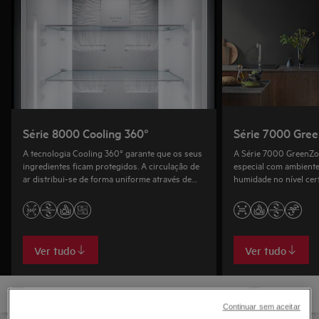
Série 8000 Cooling 360°
Série 7000 Gre
A tecnologia Cooling 360° garante que os seus
A Série 7000 GreenZo
ingredientes ficam protegidos. A circulação de
especial com ambient
ar distribui-se de forma uniforme através de
humidade no nível cer
ventiladores .
vitaminas após 11 dias.
Ver tudo
Ver tudo
Continuar sem aceitar