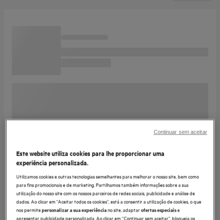
Continuar sem aceitar
Este website utiliza cookies para lhe proporcionar uma
experiência personalizada.
Utilizamos cookies e outras tecnologias semelhantes para melhorar o nosso site, bem como
para fins promocionais e de marketing. Partilhamos também informações sobre a sua
utilização do nosso site com os nossos parceiros de redes sociais, publicidade e análise de
dados. Ao clicar em "Aceitar todos os cookies”, está a consentir a utilização de cookies, o que
nos permite
no site, adaptar
e
personalizar a sua experiência
ofertas especiais
apresentar publicidade personalizada. Ao clicar em “Continuar sem aceitar”, bloqueia os