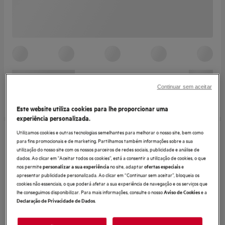
Continuar sem aceitar
Este website utiliza cookies para lhe proporcionar uma
experiência personalizada.
Utilizamos cookies e outras tecnologias semelhantes para melhorar o nosso site, bem como
para fins promocionais e de marketing. Partilhamos também informações sobre a sua
utilização do nosso site com os nossos parceiros de redes sociais, publicidade e análise de
dados. Ao clicar em "Aceitar todos os cookies”, está a consentir a utilização de cookies, o que
nos permite
no site, adaptar
e
personalizar a sua experiência
ofertas especiais
apresentar publicidade personalizada. Ao clicar em “Continuar sem aceitar”, bloqueia os
cookies não essenciais, o que poderá afetar a sua experiência de navegação e os serviços que
lhe conseguimos disponibilizar. Para mais informações, consulte o nosso
e a
Aviso de Cookies
.
Declaração de Privacidade de Dados