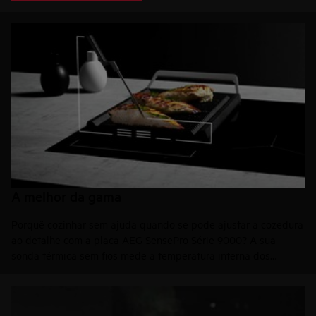
A melhor da gama
Porquê cozinhar sem ajuda quando se pode ajustar a cozedura
ao detalhe com a placa AEG SensePro Série 9000? A sua
sonda térmica sem fios mede a temperatura interna dos
alimentos e comunica os ajustes à placa.