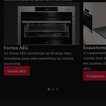
Exaustore
Fornos AEG
O complemento
Os fornos AEG incorporam as técnicas mais
cozinha livre 
inovadoras para uma experiência na cozinha
em cozinhar. 
excecional.
AEG.
Fornos AEG
Exaustores