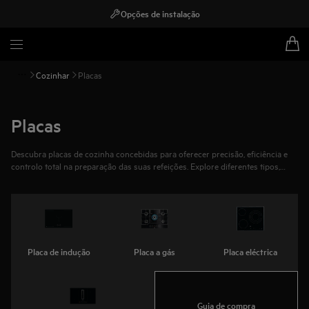
Opções de instalação
Cozinhar
Placas
Placas
Descubra placas de cozinha concebidas para oferecer precisão, eficiência e
controlo total na preparação das suas refeições. Explore diferentes tipos,
incluindo
placas de indução
,
placas a gás
,
placas elétricas
e p
lacas com
exaustor integrado
, e encontre a melhor placa para a sua cozinha e estilo de
cozinhar.
Placa de indução
Placa a gás
Placa eléctrica
Guia de compra