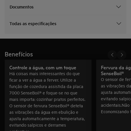
Documentos
Todas as especificações
Benefícios
Controle a água, com um toque
Fervura da ág
SenseBoil®
Há coisas mais interessantes do que
O sensor de fer
ficar a ver a água a ferver. Utilize a
as vibrações d
função de cozedura assistida da placa
ajusta automat
7000 SenseBoil® e foque-se no que
evitando salpi
mais importa: cozinhar pratos perfeitos.
acidentais.Não 
O sensor de fervura SenseBoil® deteta
Economizando t
as vibrações da água em ebulição e
ajusta automaticamente a temperatura,
evitando salpicos e derrames