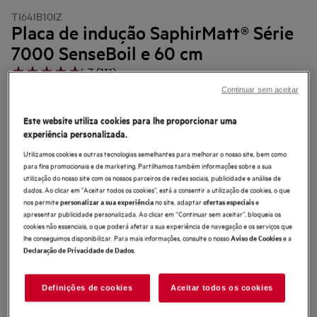
TI64IB10IZ
Placa de indução SaphirMatt® Série
7000 SenseBoil e 60 cm
4.7 (111)
Continuar sem aceitar
Ficha de informação do produto
Benefícios
Este website utiliza cookies para lhe proporcionar uma
Fervura sob controlo com a placa de indução 7000 SenseBoil®.
experiência personalizada.
O sensor de fervura mantém a fervura da água sob controlo.
SaphirMatt®: a nossa placa de indução mais resistente a riscos, em preto
Utilizamos cookies e outras tecnologias semelhantes para melhorar o nosso site, bem como
mate.
para fins promocionais e de marketing. Partilhamos também informações sobre a sua
utilização do nosso site com os nossos parceiros de redes sociais, publicidade e análise de
dados. Ao clicar em "Aceitar todos os cookies”, está a consentir a utilização de cookies, o que
nos permite
no site, adaptar
e
personalizar a sua experiência
ofertas especiais
apresentar publicidade personalizada. Ao clicar em “Continuar sem aceitar”, bloqueia os
cookies não essenciais, o que poderá afetar a sua experiência de navegação e os serviços que
lhe conseguimos disponibilizar. Para mais informações, consulte o nosso
e a
Aviso de Cookies
.
Declaração de Privacidade de Dados
As instruções e avisos de segurança de acordo com o
regulamento da UE 2023/988 estão listados nos capítulos I e II do
Definições de cookies
Aceitar todos os cookies
manual do utilizador. Para uma utilização segura do produto, leia o
manual do utilizador completo.