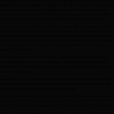
Qualquer aspirador AEG é uma aposta segura, pelo que a escolha de um determinado modelo
dependerá, sobretudo, das preferências de cada utilizador, das suas rotinas de limpeza e do tipo
de materiais que pretende aspirar. Para determinar se um
aspirador sem saco
, um
aspirador
vertical
ou um
aspirador com saco
é o melhor para si, deve pensar em qual das opções melhor
se adapta às características específicas das divisões da sua casa e às suas necessidades.
Precisa de um aspirador que limpe eficazmente o seu soalho? Tem longos corredores em casa?
Está cansado de arrastar móveis para alcançar cantos inacessíveis? Poupe tempo e esforço com
um aspirador trenó AEG, um dos modelos mais populares para enfrentar a entediante tarefa de
remover o pó numa só passagem. Um aspirador silencioso e de grande capacidade, com rodas,
com o qual pode deslocar-se confortavelmente pela casa e manobrar sem dificuldade nos
espaços mais complicados.
Mas o melhor aspirador com saco não é apenas o que oferece
entre 600 e 700W ou
potência
uma
,
e
sucção excecional com sistemas de filtragem especiais
regulador de intensidade
. É também aquele que conta com todos os
necessários para cumprir
filtros laváveis
acessórios
os objetivos mais exigentes.
Os aspiradores com saco AEG são fornecidos com vários acessórios práticos e úteis: escovas
para carpetes, parquet ou pisos duros, escovas para espaços estreitos, pega ergonómica, tubo
telescópico, suporte para escadas e sacos de grande capacidade.
Os modelos XL são a expressão máxima de conforto graças às suas rodas de grande dimensão e
aos
que minimizam a necessidade de recargas. No entanto, pode obter
sacos de até 5 litros
ótimos resultados com menor capacidade, menor dimensão e aspiradores com saco mais leves.
Todos os modelos de aspiradores AEG são otimizados para armazenar o pó uniformemente no