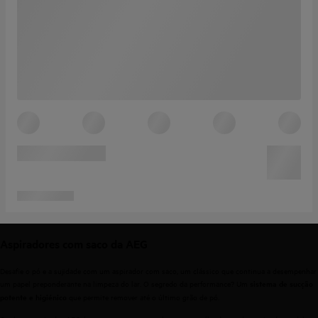
Aspiradores com saco da AEG
Desafie o pó e a sujidade com um aspirador com saco, um clássico que continua a desempenhar
um papel preponderante na limpeza do lar. O segredo da performance? Um
sistema de sucção
que permite remover até o último grão de pó.
potente e higiénico