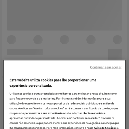
Continuar sem aceitar
Este website utiliza cookies para lhe proporcionar uma
experiência personalizada.
Utilizamos cookies e outras tecnologias semelhantes para melhorar o nosso site, bem como
para fins promocionais e de marketing. Partilhamos também informações sobre a sua
utilização do nosso site com os nossos parceiros de redes sociais, publicidade e análise de
dados. Ao clicar em "Aceitar todos os cookies”, está a consentir a utilização de cookies, o que
nos permite
no site, adaptar
e
personalizar a sua experiência
ofertas especiais
apresentar publicidade personalizada. Ao clicar em “Continuar sem aceitar”, bloqueia os
cookies não essenciais, o que poderá afetar a sua experiência de navegação e os serviços que
lhe conseguimos disponibilizar. Para mais informações, consulte o nosso
e a
Aviso de Cookies