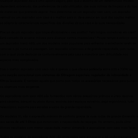
Qualquer aspirador AEG é uma aposta segura, pelo que a escolha de um determinado modelo
dependerá, sobretudo, das preferências de cada utilizador, das suas rotinas de limpeza e do tipo
de materiais que pretende aspirar. Para determinar se um
aspirador sem saco
, um
aspirador
vertical
ou um
aspirador com saco
é o melhor para si, deve pensar em qual das opções melhor
se adapta às características específicas das divisões da sua casa e às suas necessidades.
Precisa de um aspirador que limpe eficazmente o seu soalho? Tem longos corredores em casa?
Está cansado de arrastar móveis para alcançar cantos inacessíveis? Poupe tempo e esforço com
um aspirador trenó AEG, um dos modelos mais populares para enfrentar a entediante tarefa de
remover o pó numa só passagem. Um aspirador silencioso e de grande capacidade, com rodas,
com o qual pode deslocar-se confortavelmente pela casa e manobrar sem dificuldade nos
espaços mais complicados.
Mas o melhor aspirador com saco não é apenas o que oferece
entre 600 e 700W ou
potência
uma
,
e
sucção excecional com sistemas de filtragem especiais
regulador de intensidade
. É também aquele que conta com todos os
necessários para cumprir
filtros laváveis
acessórios
os objetivos mais exigentes.
Os aspiradores com saco AEG são fornecidos com vários acessórios práticos e úteis: escovas
para carpetes, parquet ou pisos duros, escovas para espaços estreitos, pega ergonómica, tubo
telescópico, suporte para escadas e sacos de grande capacidade.
Os modelos XL são a expressão máxima de conforto graças às suas rodas de grande dimensão e
aos
que minimizam a necessidade de recargas. No entanto, pode obter
sacos de até 5 litros
ótimos resultados com menor capacidade, menor dimensão e aspiradores com saco mais leves.
Todos os modelos de aspiradores AEG são otimizados para armazenar o pó uniformemente no