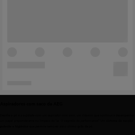
Aspiradores com saco da AEG
Desafie o pó e a sujidade com um aspirador com saco, um clássico que continua a desempenhar
um papel preponderante na limpeza do lar. O segredo da performance? Um
sistema de sucção
que permite remover até o último grão de pó.
potente e higiénico