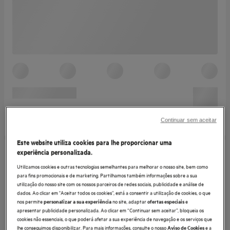
Continuar sem aceitar
Este website utiliza cookies para lhe proporcionar uma
experiência personalizada.
Utilizamos cookies e outras tecnologias semelhantes para melhorar o nosso site, bem como
para fins promocionais e de marketing. Partilhamos também informações sobre a sua
utilização do nosso site com os nossos parceiros de redes sociais, publicidade e análise de
dados. Ao clicar em "Aceitar todos os cookies”, está a consentir a utilização de cookies, o que
nos permite
no site, adaptar
e
personalizar a sua experiência
ofertas especiais
apresentar publicidade personalizada. Ao clicar em “Continuar sem aceitar”, bloqueia os
cookies não essenciais, o que poderá afetar a sua experiência de navegação e os serviços que
lhe conseguimos disponibilizar. Para mais informações, consulte o nosso
e a
Aviso de Cookies