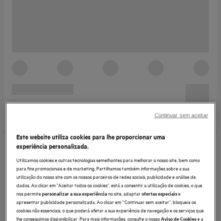
Continuar sem aceitar
Este website utiliza cookies para lhe proporcionar uma
experiência personalizada.
Utilizamos cookies e outras tecnologias semelhantes para melhorar o nosso site, bem como
para fins promocionais e de marketing. Partilhamos também informações sobre a sua
utilização do nosso site com os nossos parceiros de redes sociais, publicidade e análise de
dados. Ao clicar em "Aceitar todos os cookies”, está a consentir a utilização de cookies, o que
nos permite
no site, adaptar
e
personalizar a sua experiência
ofertas especiais
apresentar publicidade personalizada. Ao clicar em “Continuar sem aceitar”, bloqueia os
cookies não essenciais, o que poderá afetar a sua experiência de navegação e os serviços que
lhe conseguimos disponibilizar. Para mais informações, consulte o nosso
e a
Aviso de Cookies