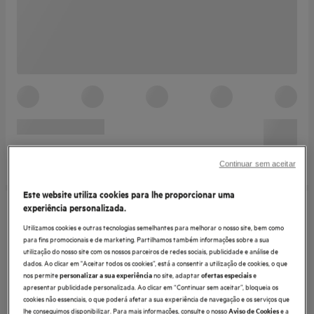
Continuar sem aceitar
Este website utiliza cookies para lhe proporcionar uma
experiência personalizada.
Utilizamos cookies e outras tecnologias semelhantes para melhorar o nosso site, bem como
para fins promocionais e de marketing. Partilhamos também informações sobre a sua
utilização do nosso site com os nossos parceiros de redes sociais, publicidade e análise de
dados. Ao clicar em "Aceitar todos os cookies”, está a consentir a utilização de cookies, o que
nos permite
no site, adaptar
e
personalizar a sua experiência
ofertas especiais
apresentar publicidade personalizada. Ao clicar em “Continuar sem aceitar”, bloqueia os
cookies não essenciais, o que poderá afetar a sua experiência de navegação e os serviços que
lhe conseguimos disponibilizar. Para mais informações, consulte o nosso
e a
Aviso de Cookies