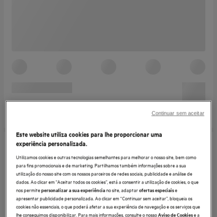
Continuar sem aceitar
Este website utiliza cookies para lhe proporcionar uma
experiência personalizada.
Utilizamos cookies e outras tecnologias semelhantes para melhorar o nosso site, bem como
para fins promocionais e de marketing. Partilhamos também informações sobre a sua
utilização do nosso site com os nossos parceiros de redes sociais, publicidade e análise de
dados. Ao clicar em "Aceitar todos os cookies”, está a consentir a utilização de cookies, o que
nos permite
no site, adaptar
e
personalizar a sua experiência
ofertas especiais
apresentar publicidade personalizada. Ao clicar em “Continuar sem aceitar”, bloqueia os
cookies não essenciais, o que poderá afetar a sua experiência de navegação e os serviços que
lhe conseguimos disponibilizar. Para mais informações, consulte o nosso
e a
Aviso de Cookies