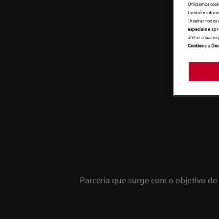
Utilizamos cook
também informaç
"Aceitar todos 
e apr
especiais
afetar a sua ex
Cookies
e a
Dec
Parceria que surge com o objetivo de