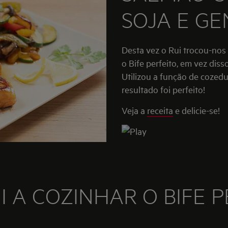
SOJA E GE
Desta vez o Rui trocou-nos as voltas. Depois de o desafiarmos a cozinhar
o Bife perfeito, em vez dis
Utilizou a função de cozedu
resultado foi perfeito!
Veja a
receita
e delicie-se!
I A COZINHAR O BIFE 