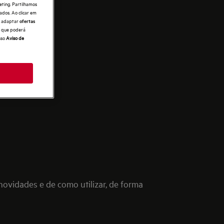
eting. Partilhamos
ados. Ao clicar em
e, adaptar
ofertas
 o que poderá
sso
Aviso de
ovidades e de como utilizar, de forma