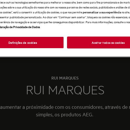
ies e outras tecnologias semelhantes para melhorar o nosso site, bem como para fins promocionais e de mark
ões sobre a sua utilização do nosso site com os nossos parceiros de redes sociais, publicidade e análise de d
os cookies”, está a consentir a utilização de cookies, o que nos permite
no sit
personalizar a sua experiência
esentar publicidade personalizada. Ao clicar em “Continuar sem aceitar”, bloqueia os cookies não essenciais,
periência de navegação e os serviços que lhe conseguimos disponibilizar. Para mais informações, consulte o no
laração de Privacidade de Dados
.
Definições de cookies
Aceitar todos os cookies
RUI MARQUES
RUI MARQUES
 aumentar a próximidade com os consumidores, através de n
simples, os produtos AEG.