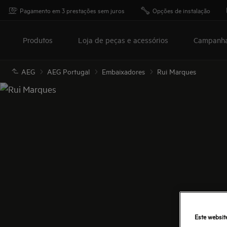
Pagamento em 3 prestações sem juros
Opções de instalação
Produtos
Loja de peças e acessórios
Campanh
AEG
AEG Portugal
Embaixadores
Rui Marques
Este websit