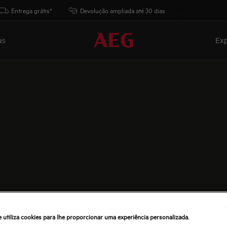
Entrega grátis*
Devolução ampliada até 30 dias
as
Exp
e utiliza cookies para lhe proporcionar uma experiência personalizada.