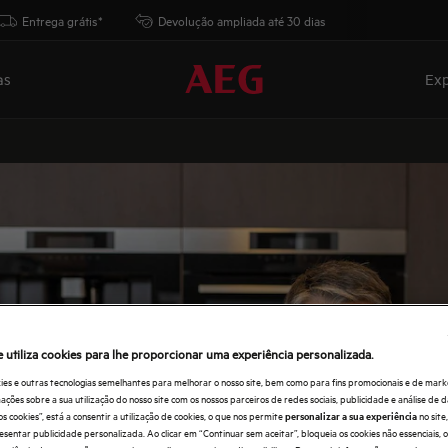
Entrega grátis*
Devolução ampliada até 30 dias
as
Exp
e utiliza cookies para lhe proporcionar uma experiência personalizada.
ies e outras tecnologias semelhantes para melhorar o nosso site, bem como para fins promocionais e de mark
ões sobre a sua utilização do nosso site com os nossos parceiros de redes sociais, publicidade e análise de d
os cookies”, está a consentir a utilização de cookies, o que nos permite
no sit
personalizar a sua experiência
esentar publicidade personalizada. Ao clicar em “Continuar sem aceitar”, bloqueia os cookies não essenciais,