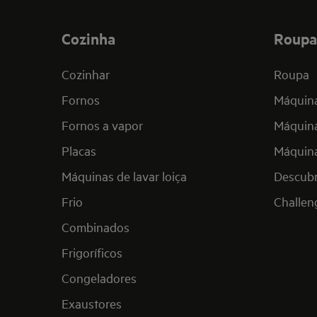
Cozinha
Roupa
Cozinhar
Roupa
Fornos
Máquina
Fornos a vapor
Máquina
Placas
Máquina
Máquinas de lavar loiça
Descub
Frio
Challen
Combinados
Frigoríficos
Congeladores
Exaustores