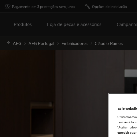
Pagamento em 3 prestações sem juros
Opções de instalação
Produtos
Loja de peças e acessórios
Campanh
AEG
AEG Portugal
Embaixadores
Cláudio Ramos
Este websit
Utilizamos cook
também informaç
"Aceitar todos 
e apr
especiais