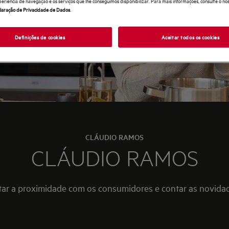
periência de navegação e os serviços que lhe conseguimos disponibilizar. Para mais informações, consulte o no
laração de Privacidade de Dados
.
Definições de cookies
Aceitar todos os cookies
CLÁUDIO RAMOS
CLÁUDIO RAMOS
tar a proximidade com os consumidores e contar as novida