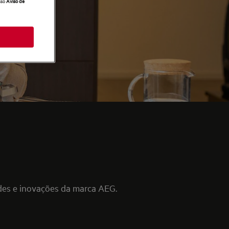
sso
Aviso de
des e inovações da marca AEG.