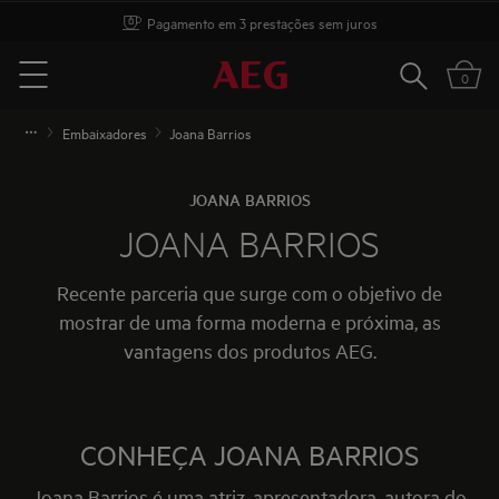
Opções de instalação
Pesquisar
0
Menu
Embaixadores
Joana Barrios
JOANA BARRIOS
JOANA BARRIOS
Recente parceria que surge com o objetivo de
mostrar de uma forma moderna e próxima, as
vantagens dos produtos AEG.
CONHEÇA JOANA BARRIOS
Joana Barrios é uma atriz, apresentadora, autora do