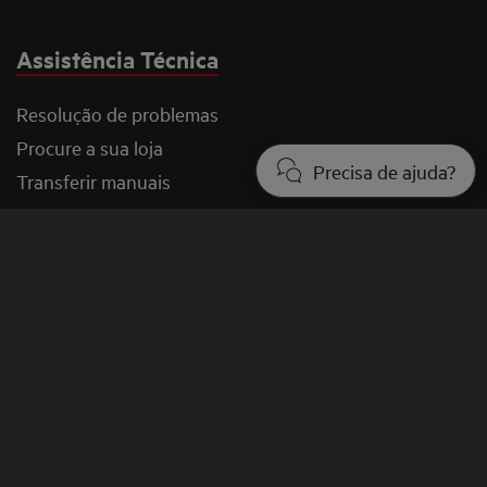
Assistência Técnica
Resolução de problemas
Procure a sua loja
Precisa de ajuda?
Transferir manuais
Garantia
Artigos de suporte
Razões para comprar diretamente à AEG
Termos e condições
Perguntas frequentes
Contactos e Redes Sociais