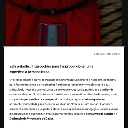
Continuar sem aceitar
Este website utiliza cookies para lhe proporcionar uma
experiência personalizada.
Utilizamos cookies e outras tecnologias semelhantes para melhorar o nosso site, bem como
para fins promocionais e de marketing. Partilhamos também informações sobre a sua
utilização do nosso site com os nossos parceiros de redes sociais, publicidade e análise de
dados. Ao clicar em "Aceitar todos os cookies”, está a consentir a utilização de cookies, o que
nos permite
no site, adaptar
e
personalizar a sua experiência
ofertas especiais
apresentar publicidade personalizada. Ao clicar em “Continuar sem aceitar”, bloqueia os
cookies não essenciais, o que poderá afetar a sua experiência de navegação e os serviços que
lhe conseguimos disponibilizar. Para mais informações, consulte o nosso
Aviso de Cookies
e a
Declaração de Privacidade de Dados
.