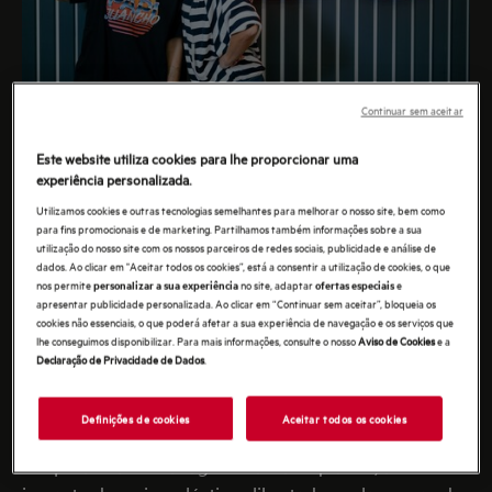
Continuar sem aceitar
Este website utiliza cookies para lhe proporcionar uma
experiência personalizada.
Recebemos a Joana Barrios e a Fernanda Serrano no
Utilizamos cookies e outras tecnologias semelhantes para melhorar o nosso site, bem como
showroom da AEG, para uma conversa descontraída
para fins promocionais e de marketing. Partilhamos também informações sobre a sua
no âmbito da rúbrica AEG Laundry Tips, na qual
utilização do nosso site com os nossos parceiros de redes sociais, publicidade e análise de
dados. Ao clicar em "Aceitar todos os cookies”, está a consentir a utilização de cookies, o que
responderam em conjunto a questões colocadas por
nos permite
no site, adaptar
e
personalizar a sua experiência
ofertas especiais
seguidores da Joana Barrios, numa caixa de
apresentar publicidade personalizada. Ao clicar em “Continuar sem aceitar”, bloqueia os
cookies não essenciais, o que poderá afetar a sua experiência de navegação e os serviços que
perguntas, tendo em conta as suas experiências com
lhe conseguimos disponibilizar. Para mais informações, consulte o nosso
Aviso de Cookies
e a
Declaração de Privacidade de Dados
.
as tecnologias AEG.
Definições de cookies
Aceitar todos os cookies
As principais questões foram dos programas e
temperaturas de lavagem mais adequados, ao