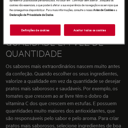
cookies não essenciais, o que poderá afetar a sua experiência de navegação e os serviços que
lhe conseguimos disponibilizar. Para mais informações, consulte o nosso
Aviso de Cookies
e a
Declaração de Privacidade de Dados
.
Definições de cookies
Aceitar todos os cookies
QUALIDADE EM VEZ DE
QUANTIDADE
Os sabores mais extraordinários nascem muito antes
da confeção. Quando escolher os seus ingredientes,
valorize a qualidade em vez da quantidade se desejar
pratos mais saborosos e saudáveis. Por exemplo, os
tomates que crescem ao ar livre têm o dobro da
vitamina C dos que crescem em estufas. E possuem
quantidades muito maiores dos antioxidantes, que
são responsáveis pelo sabor e pelo aroma. Para criar
pratos mais saborosos, selecione ingredientes de boa