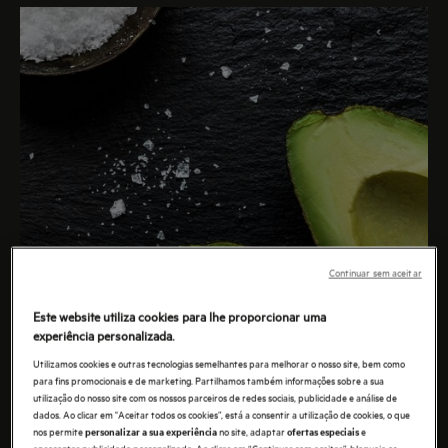
Continuar sem aceitar
Este website utiliza cookies para lhe proporcionar uma
experiência personalizada.
Utilizamos cookies e outras tecnologias semelhantes para melhorar o nosso site, bem como
para fins promocionais e de marketing. Partilhamos também informações sobre a sua
utilização do nosso site com os nossos parceiros de redes sociais, publicidade e análise de
dados. Ao clicar em "Aceitar todos os cookies”, está a consentir a utilização de cookies, o que
nos permite
no site, adaptar
e
personalizar a sua experiência
ofertas especiais
apresentar publicidade personalizada. Ao clicar em “Continuar sem aceitar”, bloqueia os