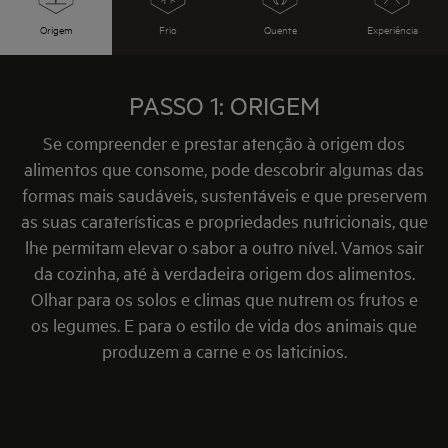
eletrodomésticos e as suas tecnologias, podemos
Origem
Frio
Quente
Experiência
fazer com que até a carne mais dura pareça tenra e
transformar bolos de chocolate em pedaços que se
derretem na boca.
PASSO 1: ORIGEM
Se compreender e prestar atenção à origem dos
alimentos que consome, pode descobrir algumas das
formas mais saudáveis, sustentáveis e que preservem
as suas caraterísticas e propriedades nutricionais, que
lhe permitam elevar o sabor a outro nível. Vamos sair
da cozinha, até à verdadeira origem dos alimentos.
Olhar para os solos e climas que nutrem os frutos e
os legumes. E para o estilo de vida dos animais que
produzem a carne e os laticínios.