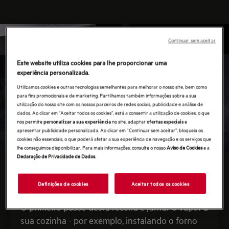
Continuar sem aceitar
Este website utiliza cookies para lhe proporcionar uma
experiência personalizada.
Utilizamos cookies e outras tecnologias semelhantes para melhorar o nosso site, bem como
para fins promocionais e de marketing. Partilhamos também informações sobre a sua
utilização do nosso site com os nossos parceiros de redes sociais, publicidade e análise de
dados. Ao clicar em "Aceitar todos os cookies”, está a consentir a utilização de cookies, o que
nos permite
no site, adaptar
e
personalizar a sua experiência
ofertas especiais
apresentar publicidade personalizada. Ao clicar em “Continuar sem aceitar”, bloqueia os
cookies não essenciais, o que poderá afetar a sua experiência de navegação e os serviços que
lhe conseguimos disponibilizar. Para mais informações, consulte o nosso
Aviso de Cookies
e a
Declaração de Privacidade de Dados
.
PENSAVA QUE COZINHAR EM VÁCUO ERA
COISA DE CHEF.
Definições de cookies
Aceitar todos os cookies
ATÉ DESCOBRIR QUE PODIA SER UM.
O primeiro passo desta receita é juntar o vapor à
sua cozinha - por exemplo, instalando o forno