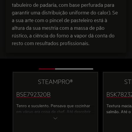
tabuleiro de padaria, com base perfurada para
garantir uma distribuição uniforme do calor). Se
a sua arte com o pincel de pasteleiro está à
altura da sua mestria com a massa de pão
rústico, a ciência do forno a vapor dá conta do
resto com resultados profissionais.
STEAMPRO®
S
BSE792320B
BSK7823
Tenro e suculento. Pensava que cozinhar
Textura macia
em vácuo era coisa de chef. Até descobrir
salmão. Até o 
que podia ser um.