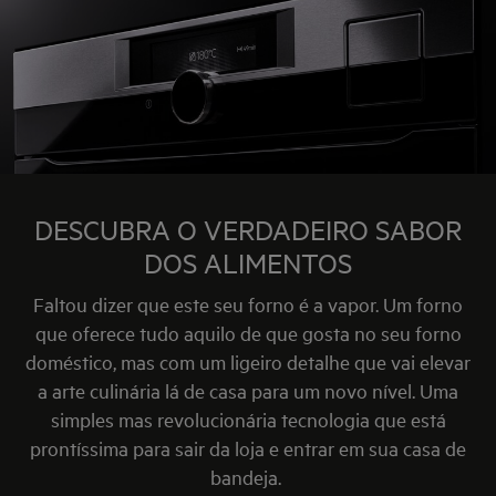
Abra o forno.
Primeiro, os aromas apurados enchem a cozinha e seduzem a
casa inteira. Depois, para deleite dos olhos, cores vibrantes
revestem aquele naco de carne ou lombo de peixe que esteve a
cozinhar. Aos primeiros golpes da faca afiada, estala a pele -
mas não a sua, que está apenas arrepiada. Tudo isto antes de
levar para a mesa e provar, descobrindo que, afinal, nunca tinha
sentido o verdadeiro sabor dos alimentos.
DESCUBRA O VERDADEIRO SABOR
DOS ALIMENTOS
Faltou dizer que este seu forno é a vapor. Um forno
que oferece tudo aquilo de que gosta no seu forno
doméstico, mas com um ligeiro detalhe que vai elevar
a arte culinária lá de casa para um novo nível. Uma
simples mas revolucionária tecnologia que está
prontíssima para sair da loja e entrar em sua casa de
bandeja.