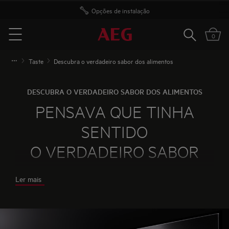
Opções de instalação
Pesquisar
0
Menu
Taste
Descubra o verdadeiro sabor dos alimentos
DESCUBRA O VERDADEIRO SABOR DOS ALIMENTOS
PENSAVA QUE TINHA
SENTIDO
O VERDADEIRO SABOR
DOS ALIMENTOS.
Ler mais
ATÉ OS COZINHAR A
VAPOR.