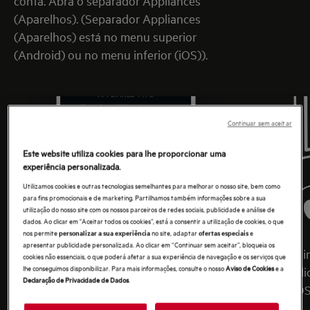
conta. Abra o separador Appliances
(Aparelhos). (Separador Appliances
(Aparelhos) está no menu superior
(Android) ou no menu inferior (iOS)).
Continuar sem aceitar
Este website utiliza cookies para lhe proporcionar uma
experiência personalizada.
Utilizamos cookies e outras tecnologias semelhantes para melhorar o nosso site, bem como
para fins promocionais e de marketing. Partilhamos também informações sobre a sua
utilização do nosso site com os nossos parceiros de redes sociais, publicidade e análise de
dados. Ao clicar em "Aceitar todos os cookies”, está a consentir a utilização de cookies, o que
nos permite
no site, adaptar
e
personalizar a sua experiência
ofertas especiais
apresentar publicidade personalizada. Ao clicar em “Continuar sem aceitar”, bloqueia os
5. Ative o WiFi no aparelho. Para ativar o
O guia de i
cookies não essenciais, o que poderá afetar a sua experiência de navegação e os serviços que
lhe conseguimos disponibilizar. Para mais informações, consulte o nosso
Aviso de Cookies
e a
WiFi no aparelho: Consulte a secção “WiFi -
etapas apli
Declaração de Privacidade de Dados
.
Configuração da conectividade” no
Android OS
Manual do Utilizador.