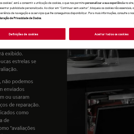
a validar e
os cookies”, está a consentir a utilização de cookies, o que nos permite
no sit
personalizar a sua experiência
esentar publicidade personalizada. Ao clicar em “Continuar sem aceitar”, bloqueia os cookies não essenciais,
conteúdo
periência de navegação e os serviços que lhe conseguimos disponibilizar. Para mais informações, consulte o no
diretrizes de
laração de Privacidade de Dados
.
Definições de cookies
Aceitar todos os cookies
parte do conteúdo
aixas de estrelas)
rá exibido.
cas estrelas se
aliação.
o, não podemos
am enviados
am ou usaram
ços de reparação.
ficados como
ta de
omo "avaliações