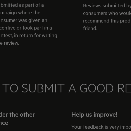
bmitted as part of a
Reviews submitted b
ampaign where the
consumers who woul
onsumer was given an
recommend this produ
centive or took part in a
friend.
ntest, in return for writing
e review.
TO SUBMIT A GOOD R
der the other
Help us improve!
nce
Your feedback is very impo