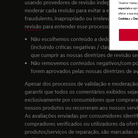
usando provedores de revisão independentes par
"Aceitar todos 
e apr
especiais
moderar cada revisão para evitar a exibição de 
afetar a sua ex
fraudulento, inapropriado ou irrelevante. Leia as
Cookies
e a
Dec
revisão
para entender esse processo.
Não escolhemos conteúdo a dedo. Qualquer 
(incluindo críticas negativas / classificações b
que cumprir as nossas diretrizes de revisão se
Não removemos conteúdos negativos/com pou
forem aprovados pelas nossas diretrizes de av
Apesar dos processos de validação e moderaçã
garantir que todos os comentários exibidos sej
exclusivamente por consumidores que comprar
nossos produtos ou recorreram aos nossos servi
As avaliações enviadas por consumidores identi
compradores verificados ou utilizadores da ofer
produtos/serviços de reparação, são marcadas c