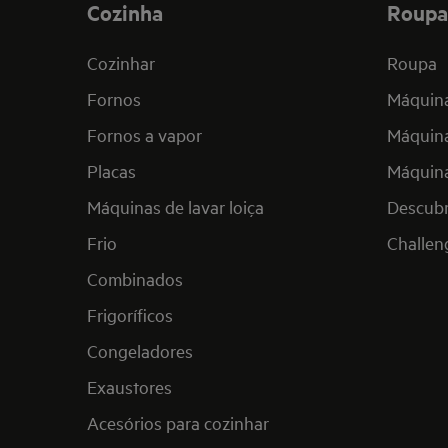
Cozinha
Roupa
Cozinhar
Roupa
Fornos
Máquina
Fornos a vapor
Máquina
Placas
Máquina
Máquinas de lavar loiça
Descub
Frio
Challen
Combinados
Frigoríficos
Congeladores
Exaustores
Acesórios para cozinhar