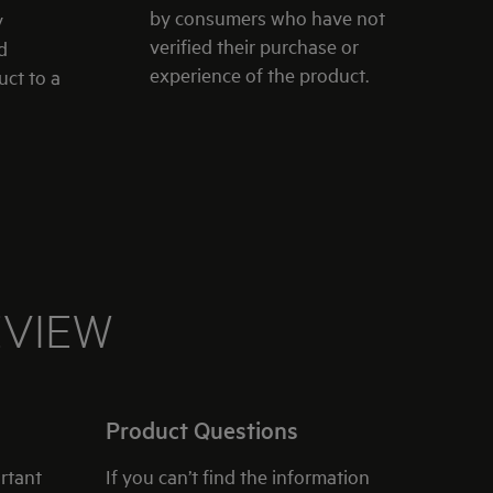
by consumers who have not
y
verified their purchase or
d
experience of the product.
ct to a
EVIEW
Product Questions
rtant
If you can’t find the information