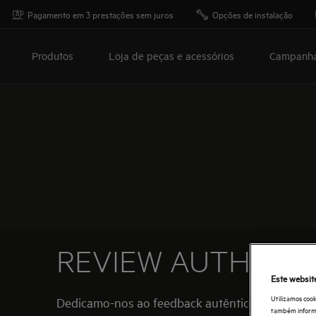
Pagamento em 3 prestações sem juros
Opções de instalação
Produtos
Loja de peças e acessórios
Campanh
REVIEW AUTHENTI
Este websit
Utilizamos cook
Dedicamo-nos ao feedback autêntico do consum
também informaç