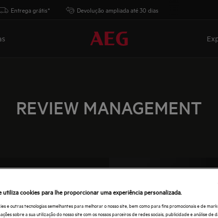
Entrega grátis*
Devolução ampliada até 30 dias
as
Exp
REVIEW MANAGEMENT
CITY
e utiliza cookies para lhe proporcionar uma experiência personalizada.
ies e outras tecnologias semelhantes para melhorar o nosso site, bem como para fins promocionais e de mark
idor. Estamos
ões sobre a sua utilização do nosso site com os nossos parceiros de redes sociais, publicidade e análise de d