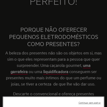
PERFEITO!
PORQUE NÃO OFERECER
PEQUENOS ELETRODOMÉSTICOS
COMO PRESENTES?
A beleza dos presentes não são os objetos em si, mas
sim o que eles representam para a pessoa que quer
surpreender. Uma caçarola gourmet,
uma
garrafeira
ou uma
liquidificadora
conseguem ser
presentes muito mais íntimos do que um perfume ou
joias, se tiver a certeza
de que lhe vão dar uso.
Descarte o convencional e ofereça presentes
realmente úteis à vida quotidiana. Um
robot de
Continuar sem aceitar
cozinha
, uma
varinha mágica
, um aspirador vertical,