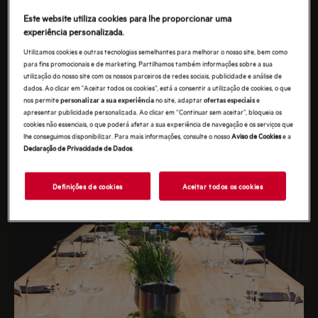
um purificador de ar… Longe de serem compras
Este website utiliza cookies para lhe proporcionar uma
experiência personalizada.
superficiais, estes pequenos eletrodomésticos são um
investimento em tempo e qualidade de vida. Não quer
Utilizamos cookies e outras tecnologias semelhantes para melhorar o nosso site, bem como
para fins promocionais e de marketing. Partilhamos também informações sobre a sua
o melhor para as pessoas de quem mais gosta?
utilização do nosso site com os nossos parceiros de redes sociais, publicidade e análise de
dados. Ao clicar em "Aceitar todos os cookies”, está a consentir a utilização de cookies, o que
nos permite
no site, adaptar
e
personalizar a sua experiência
ofertas especiais
apresentar publicidade personalizada. Ao clicar em “Continuar sem aceitar”, bloqueia os
cookies não essenciais, o que poderá afetar a sua experiência de navegação e os serviços que
lhe conseguimos disponibilizar. Para mais informações, consulte o nosso
Aviso de Cookies
e a
Declaração de Privacidade de Dados
.
Definições de cookies
Aceitar todos os cookies