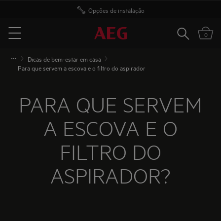
Opções de instalação
Pesquisar
0
Menu
Dicas de bem-estar em casa
Para que servem a escova e o filtro do aspirador
PARA QUE SERVEM
A ESCOVA E O
FILTRO DO
ASPIRADOR?