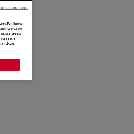
tinuar sem aceitar
eting. Partilhamos
ados. Ao clicar em
e, adaptar
ofertas
 o que poderá
sso
Aviso de