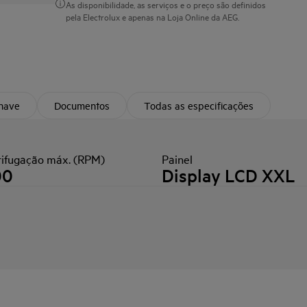
As disponibilidade, as serviços e o preço são definidos
pela Electrolux e apenas na Loja Online da AEG.
chave
Documentos
Todas as especificações
rifugação máx. (RPM)
Painel
00
Display LCD XXL