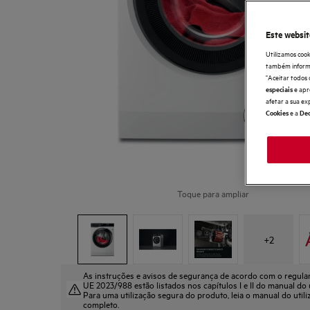
Este websit
Utilizamos cook
também informaç
"Aceitar todos 
e apr
especiais
afetar a sua ex
e a
Cookies
Dec
Toque para ampliar
+
2
As instruções e avisos de segurança de acordo com o regul
UE 2023/988 estão listados nos capítulos I e II do manual do u
Para uma utilização segura do produto, leia o manual do util
completo.