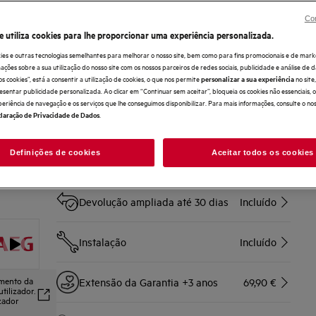
A máquina de lavar Série 7000 ProSense® economiza água
e cuida das suas roupas.
Con
O programa Steam Refresh neutraliza os odores** e reduz
e utiliza cookies para lhe proporcionar uma experiência personalizada.
os vincos nas roupas
Ótima performance para cuidar da roupa no dia a dia.
ies e outras tecnologias semelhantes para melhorar o nosso site, bem como para fins promocionais e de mark
ões sobre a sua utilização do nosso site com os nossos parceiros de redes sociais, publicidade e análise de d
os cookies”, está a consentir a utilização de cookies, o que nos permite
no sit
personalizar a sua experiência
Compre diretamente à AEG e obtenha*
esentar publicidade personalizada. Ao clicar em “Continuar sem aceitar”, bloqueia os cookies não essenciais,
periência de navegação e os serviços que lhe conseguimos disponibilizar. Para mais informações, consulte o no
.
laração de Privacidade de Dados
Entrega ao domicílio
Incluído
Recolha e reciclagem do aparelho
Definições de cookies
Aceitar todos os cookies
Incluído
antigo
Devolução ampliada até 30 dias
Incluído
Instalação
Incluído
amento da
Extensão da Garantia +3 anos
69,90 €
tilizador.
izador