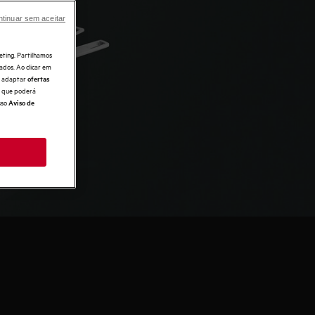
tinuar sem aceitar
eting. Partilhamos
ados. Ao clicar em
e, adaptar
ofertas
 o que poderá
sso
Aviso de