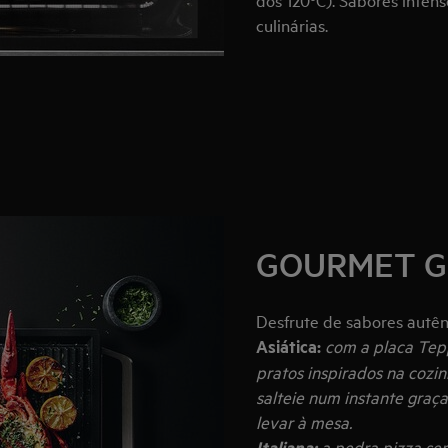
culinárias.
GOURMET G
Desfrute de sabores autên
Asiática:
com a placa Tepp
pratos inspirados na cozi
salteie num instante graç
levar à mesa.
Italiana:
a pedra pizza ser