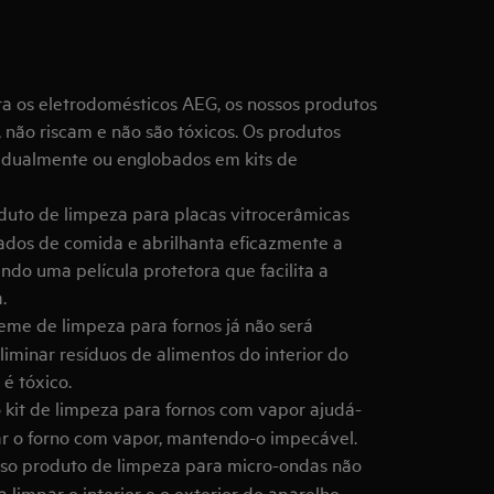
a os eletrodomésticos AEG, os nossos produtos
 não riscam e não são tóxicos. Os produtos
idualmente ou englobados em kits de
duto de limpeza para placas vitrocerâmicas
ados de comida e abrilhanta eficazmente a
ndo uma película protetora que facilita a
.
eme de limpeza para fornos já não será
liminar resíduos de alimentos do interior do
 é tóxico.
 kit de limpeza para fornos com vapor ajudá-
par o forno com vapor, mantendo-o impecável.
so produto de limpeza para micro-ondas não
 limpar o interior e o exterior do aparelho,