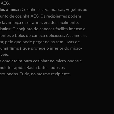
s AEG.
das à mesa:
Cozinhe e sirva massas, vegetais ou
junto de cozinha AEG. Os recipientes podem
 lavar loiça e ser armazenados facilmente.
 bolos:
O conjunto de canecas facilita imenso a
ntes e bolos de caneca deliciosos. As canecas
ar, pelo que pode pegar nelas sem luvas de
m uma tampa que protege o interior do micro-
veis.
A omoleteira para cozinhar no micro-ondas é
molete rápida. Basta bater todos os
icro-ondas. Tudo, no mesmo recipiente.