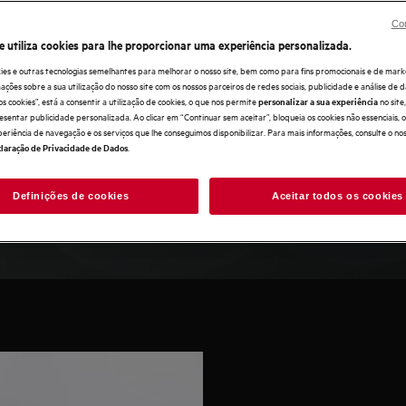
Con
e utiliza cookies para lhe proporcionar uma experiência personalizada.
certas para desfrutar de uma
ies e outras tecnologias semelhantes para melhorar o nosso site, bem como para fins promocionais e de mark
as dicas do nosso guia de compras
ões sobre a sua utilização do nosso site com os nossos parceiros de redes sociais, publicidade e análise de d
nhar AEG, recomendados pelos
os cookies”, está a consentir a utilização de cookies, o que nos permite
no sit
personalizar a sua experiência
esentar publicidade personalizada. Ao clicar em “Continuar sem aceitar”, bloqueia os cookies não essenciais,
uos a produtos de limpeza de
periência de navegação e os serviços que lhe conseguimos disponibilizar. Para mais informações, consulte o no
.
laração de Privacidade de Dados
Definições de cookies
Aceitar todos os cookies