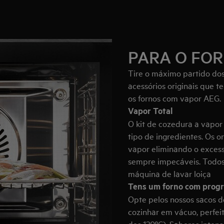
PARA O FO
Tire o máximo partido dos
acessórios originais que 
os fornos com vapor AEG.
Vapor Total
O kit de cozedura a vapor 
tipo de ingredientes. Os o
vapor eliminando o excess
sempre impecáveis. Todos 
máquina de lavar loiça
Tens um forno com progr
Opte pelos nossos sacos de
cozinhar em vácuo, perfei
dos 120ºC). Sabores intens