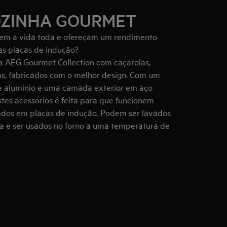
OZINHA GOURMET
urem a vida toda e ofereçam um rendimento
as placas de indução?
a AEG Gourmet Collection com caçarolas,
ras, fabricados com o melhor design. Com um
e alumínio e uma camada exterior em aço
stes acessórios é feita para que funcionem
dos em placas de indução. Podem ser lavados
a e ser usados no forno a uma temperatura de