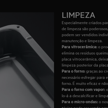
LIMPEZA
Especialmente criados par
de limpeza são poderosos,
podem ser vendidos indiv
manutenção e limpeza.
Para vitrocerâmica:
o pro
elimina os resíduos queim
placa vitrocerâmica, deixa
limpeza posterior da placa
Para o forno:
graças ao cr
necessário esfregar para e
forno. É muito eficaz e não
Para o forno com vapor:
o
lo-á a descalcificar e lim
Para o micro-ondas:
o nos
tóxico pode ser usado para