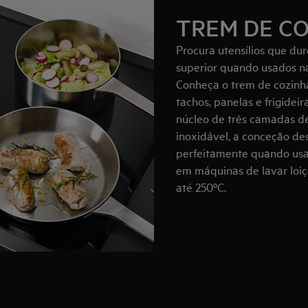
TREM DE C
Procura utensílios que d
superior quando usados n
Conheça o trem de cozinh
tachos, panelas e frigidei
núcleo de três camadas d
inoxidável, a conceção de
perfeitamente quando usa
em máquinas de lavar loiç
até 250ºC.