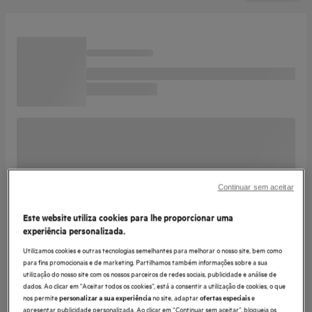
Continuar sem aceitar
Este website utiliza cookies para lhe proporcionar uma
experiência personalizada.
Utilizamos cookies e outras tecnologias semelhantes para melhorar o nosso site, bem como
para fins promocionais e de marketing. Partilhamos também informações sobre a sua
utilização do nosso site com os nossos parceiros de redes sociais, publicidade e análise de
dados. Ao clicar em "Aceitar todos os cookies”, está a consentir a utilização de cookies, o que
nos permite
no site, adaptar
e
personalizar a sua experiência
ofertas especiais
apresentar publicidade personalizada. Ao clicar em “Continuar sem aceitar”, bloqueia os