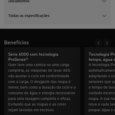
Documentos
Todas as especificações
Benefícios
Série 6000 com tecnologia
Tecnologia P
ProSense®
tempo, água e
Quer lave uma camisa ou uma carga
A tecnologia P
completa, as máquinas de lavar AEG
automaticament
vão ajustar o ciclo em conformidade
adaptando o ci
com a carga. O desgaste das roupa é
sensores que a
menor, bem como a duração do ciclo e o
o tempo de lav
consumo de água e energia necessários
cuidado exceci
para uma lavagem completa e eficaz.
roupa. A sua r
Evitando que as roupas e as cores
nova a cada la
sejam lavadas em excesso.
poupar água e e