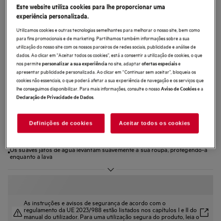
Este website utiliza cookies para lhe proporcionar uma
L6FBI947P
experiência personalizada.
Máquina de lavar roupa de livre
Utilizamos cookies e outras tecnologias semelhantes para melhorar o nosso site, bem como
instalação de 9.0 kg
para fins promocionais e de marketing. Partilhamos também informações sobre a sua
utilização do nosso site com os nossos parceiros de redes sociais, publicidade e análise de
dados. Ao clicar em "Aceitar todos os cookies”, está a consentir a utilização de cookies, o que
nos permite
no site, adaptar
e
personalizar a sua experiência
ofertas especiais
apresentar publicidade personalizada. Ao clicar em “Continuar sem aceitar”, bloqueia os
cookies não essenciais, o que poderá afetar a sua experiência de navegação e os serviços que
4.6 (22)
lhe conseguimos disponibilizar. Para mais informações, consulte o nosso
e a
Aviso de Cookies
.
Declaração de Privacidade de Dados
Ficha de informação do produto
Benefícios
Definições de cookies
Aceitar todos os cookies
Ciclos de lavagem ajustados às necessidades da sua roupa
Deteta automaticamente o tamanho de cada carga, para um ciclo de
lavagem personalizado
Os suaves jatos de água levantam suavemente a sua roupa, protegendo-a
enquanto a lava
As instruções e avisos de segurança de acordo com o
regulamento da UE 2023/988 estão listados nos capítulos I e II do
manual do utilizador. Para uma utilização segura do produto, leia o