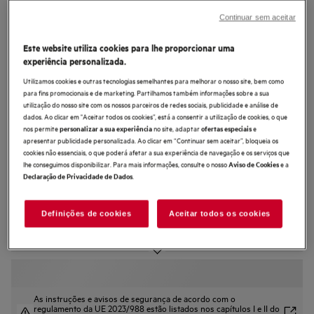
FSE7572AP
Continuar sem aceitar
Máquina de lavar loiça de 60 cm de
Este website utiliza cookies para lhe proporcionar uma
encastrar Série 5000 AirDry para 14
experiência personalizada.
talheres
Utilizamos cookies e outras tecnologias semelhantes para melhorar o nosso site, bem como
para fins promocionais e de marketing. Partilhamos também informações sobre a sua
utilização do nosso site com os nossos parceiros de redes sociais, publicidade e análise de
dados. Ao clicar em "Aceitar todos os cookies”, está a consentir a utilização de cookies, o que
nos permite
no site, adaptar
e
personalizar a sua experiência
ofertas especiais
apresentar publicidade personalizada. Ao clicar em “Continuar sem aceitar”, bloqueia os
5 (2)
cookies não essenciais, o que poderá afetar a sua experiência de navegação e os serviços que
lhe conseguimos disponibilizar. Para mais informações, consulte o nosso
e a
Aviso de Cookies
Ficha de informação do produto
.
Declaração de Privacidade de Dados
Benefícios
AirDry abre a porta para secar a loiça com circulação de ar.
A porta abre-se automaticamente cerca de 10 cm, promovendo a secagem
Definições de cookies
Aceitar todos os cookies
natural
Utensílios de diferentes tamanhos, sempre bem lavados
As instruções e avisos de segurança de acordo com o
regulamento da UE 2023/988 estão listados nos capítulos I e II do