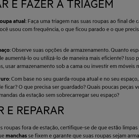
IAR E FAZER A TRIAGEM
roupa atual
: Faça uma triagem nas suas roupas ao final de 
você usou com frequência, o que ficou parado e o que preci
paço
: Observe suas opções de armazenamento. Quanto esp
 aumentá-lo ou utilizá-lo de maneira mais eficiente? Isso p
ras, usar armazenamento sob a cama ou investir em móveis m
turo
: Com base no seu guarda-roupa atual e no seu espaço,
e ficar? O que precisa ser guardado? Quais poucas peças v
emandas da estação sem sobrecarregar seu espaço?
AR E REPARAR
s roupas fora de estação, certifique-se de que estão limpa
que
manchas
se fixem e garante que suas roupas sejam arm