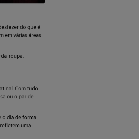
desfazer do que é
m em várias áreas
rda-roupa.
atinal. Com tudo
isa ou o par de
 o dia de forma
a refletem uma
.