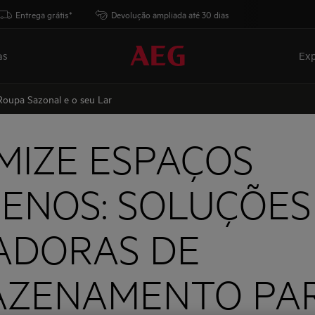
Entrega grátis*
Devolução ampliada até 30 dias
as
Exp
Roupa Sazonal e o seu Lar
MIZE ESPAÇOS
ENOS: SOLUÇÕES
ADORAS DE
ZENAMENTO PA