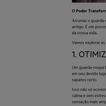
O Poder Transfor
Arrumar o guarda-r
antigo. É um proce
da nossa vida.
Vamos explorar as
1. OTIMI
Um guarda-roupa be
em seu devido lugar
sapatos certo.
Isso não só econo
calma e sem estress
sensação mais ampl