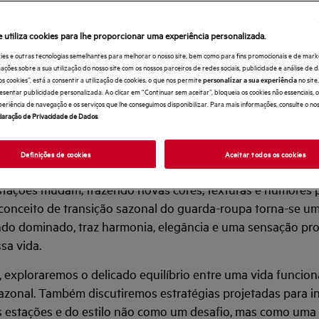
DA-ROUPA NAS
e utiliza cookies para lhe proporcionar uma experiência personalizada.
NÇAS DE ESTAÇ
ies e outras tecnologias semelhantes para melhorar o nosso site, bem como para fins promocionais e de mark
ões sobre a sua utilização do nosso site com os nossos parceiros de redes sociais, publicidade e análise de d
os cookies”, está a consentir a utilização de cookies, o que nos permite
no sit
personalizar a sua experiência
esentar publicidade personalizada. Ao clicar em “Continuar sem aceitar”, bloqueia os cookies não essenciais,
periência de navegação e os serviços que lhe conseguimos disponibilizar. Para mais informações, consulte o no
laração de Privacidade de Dados
.
 da vida, os nossos espaços pessoais e os guarda-roupas 
apel fundamental, não apenas na forma como nos aprese
Definições de cookies
Aceitar todos os cookies
o nos sentimos nos nossos ambientes mais íntimos.
stações mudam, trazendo novas cores, texturas e humores 
o conceito de transição sazonal do guarda-roupa torna-se um
ndo dominado, traz harmonia, elegância e uma sensação pr
sa vida.
 exploraremos o delicado equilíbrio entre uma vida funciona
azonal. Também discutiremos estratégias projetadas para ins
as estações e do estilo não como um desafio, mas como uma