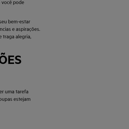
e você pode
 seu bem-estar
ências e aspirações.
 traga alegria,
ÇÕES
er uma tarefa
roupas estejam