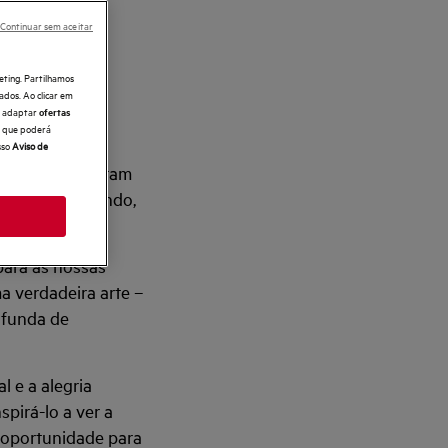
Continuar sem aceitar
ÕES
eting. Partilhamos
ados. Ao clicar em
e, adaptar
ofertas
 o que poderá
sso
Aviso de
que neles habitam
ntamos ao mundo,
para as nossas
a verdadeira arte –
ofunda de
l e a alegria
pirá-lo a ver a
 oportunidade para