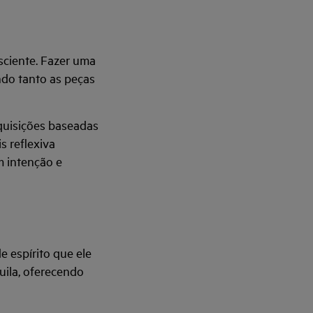
sciente. Fazer uma
ndo tanto as peças
quisições baseadas
s reflexiva
m intenção e
 espírito que ele
uila, oferecendo