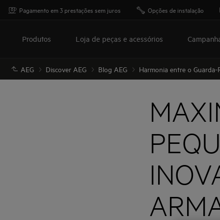
Pagamento em 3 prestações sem juros
Opções de instalação
Produtos
Loja de peças e acessórios
Campanh
AEG
Discover AEG
Blog AEG
Harmonia entre o Guarda-
MAXI
PEQU
INOV
ARMA