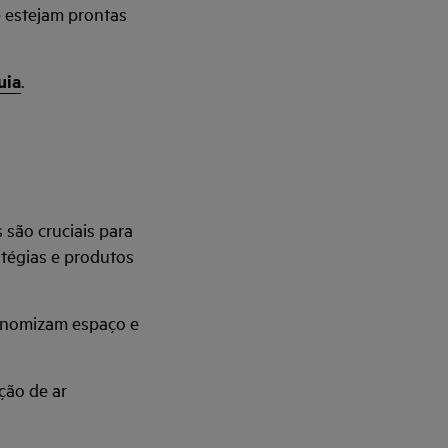
 estejam prontas
uia
.
são cruciais para
atégias e produtos
conomizam espaço e
ação de ar