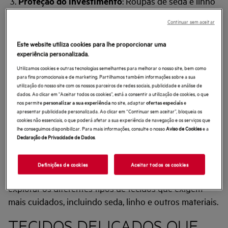
Proteção do investimento
: Roupas de seda e linho
de alta qualidade representam um investimento
Continuar sem aceitar
significativo. Cuidar delas corretamente garante que
esse investimento seja protegido, evitando
Este website utiliza cookies para lhe proporcionar uma
substituições ou reparos caros.
experiência personalizada.
Utilizamos cookies e outras tecnologias semelhantes para melhorar o nosso site, bem como
Impacto ambiental
: Ao estender a vida útil de suas
para fins promocionais e de marketing. Partilhamos também informações sobre a sua
utilização do nosso site com os nossos parceiros de redes sociais, publicidade e análise de
roupas por meio de cuidados adequados, você
dados. Ao clicar em "Aceitar todos os cookies”, está a consentir a utilização de cookies, o que
contribui para práticas de moda sustentáveis,
nos permite
no site, adaptar
e
personalizar a sua experiência
ofertas especiais
apresentar publicidade personalizada. Ao clicar em “Continuar sem aceitar”, bloqueia os
reduzindo o desperdício e a demanda por moda
cookies não essenciais, o que poderá afetar a sua experiência de navegação e os serviços que
rápida
(McQueen et al., 2022)
.
lhe conseguimos disponibilizar. Para mais informações, consulte o nosso
Aviso de Cookies
e a
Declaração de Privacidade de Dados
.
Aprender a cuidar desses tecidos garante sua
integridade, mantendo-os como uma parte preciosa do
Definições de cookies
Aceitar todos os cookies
seu guarda-roupa por anos. Na próxima seção, vamos
explorar os diferentes tipos de tecidos que exigem
mais cuidados, incluindo seda, linho e outros materiais.
TECIDOS DELICADOS QUE