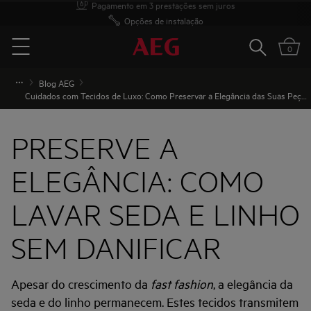
Opções de instalação
Pesquisar
0
Menu
Blog AEG
Cuidados com Tecidos de Luxo: Como Preservar a Elegância das Suas Peças
PRESERVE A
ELEGÂNCIA: COMO
LAVAR SEDA E LINHO
SEM DANIFICAR
Apesar do crescimento da
fast fashion
, a elegância da
seda e do linho permanecem. Estes tecidos transmitem