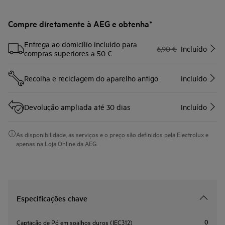
Compre diretamente à AEG e obtenha*
Entrega ao domicilío incluído para
6,90 €
Incluído
compras superiores a 50 €
Recolha e reciclagem do aparelho antigo
Incluído
Devolução ampliada até 30 dias
Incluído
As disponibilidade, as serviços e o preço são definidos pela Electrolux e
apenas na Loja Online da AEG.
Especificações chave
0
Captação de Pó em soalhos duros (IEC312)