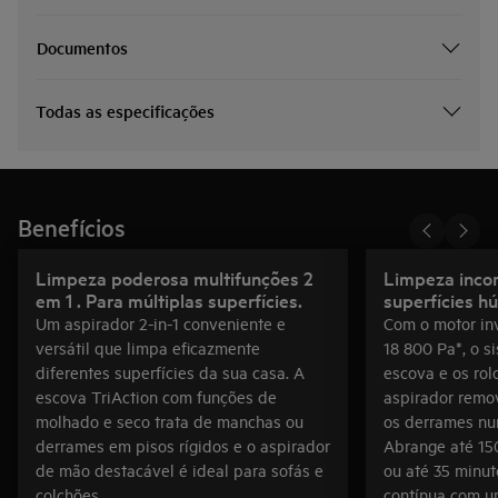
Documentos
Todas as especificações
Benefícios
Limpeza poderosa multifunções 2
Limpeza inco
em 1 . Para múltiplas superfícies.
superfícies h
Um aspirador 2-in-1 conveniente e
Com o motor in
versátil que limpa eficazmente
18 800 Pa*, o 
diferentes superfícies da sua casa. A
escova e os rol
escova TriAction com funções de
aspirador remo
molhado e seco trata de manchas ou
os derrames n
derrames em pisos rígidos e o aspirador
Abrange até 15
de mão destacável é ideal para sofás e
ou até 35 minut
colchões.
contínua com u