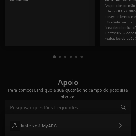
*Aspirador de mão 
interno, IEC- 62885
sprays internos e 
calculada por test
área de cobertura 
Electrolux. O depós
reabastecido após 
Apoio
Para começar, indique a sua questão no campo de pesquisa
abaixo.
Type to search for support articles
Junte-se à MyAEG