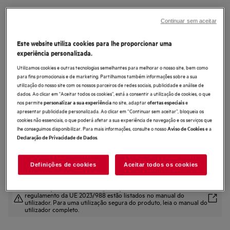
AW82U1DB
Aspirador Wet&Dry 8000 de 35 min
Continuar sem aceitar
de autonomia
Este website utiliza cookies para lhe proporcionar uma
3.4 (20)
experiência personalizada.
Benefícios
Utilizamos cookies e outras tecnologias semelhantes para melhorar o nosso site, bem como
Aspirador 2-in-1 com limpeza a molhado e seco e aspirador de mão
para fins promocionais e de marketing. Partilhamos também informações sobre a sua
destacável
utilização do nosso site com os nossos parceiros de redes sociais, publicidade e análise de
Limpeza potente em superfícies húmidas e secas para manchas ou
dados. Ao clicar em "Aceitar todos os cookies”, está a consentir a utilização de cookies, o que
derrames em qualquer lugar.
nos permite
no site, adaptar
e
personalizar a sua experiência
ofertas especiais
Remova até 99% dos resíduos com a escova TriAction poderosa.
apresentar publicidade personalizada. Ao clicar em “Continuar sem aceitar”, bloqueia os
cookies não essenciais, o que poderá afetar a sua experiência de navegação e os serviços que
lhe conseguimos disponibilizar. Para mais informações, consulte o nosso
e a
Aviso de Cookies
.
Declaração de Privacidade de Dados
Definições de cookies
Aceitar todos os cookies
As instruções e avisos de segurança de acordo com o
regulamento da UE 2023/988 estão listados no manual do
utilizador. Para uma utilização segura do produto, leia o manual do
utilizador completo.