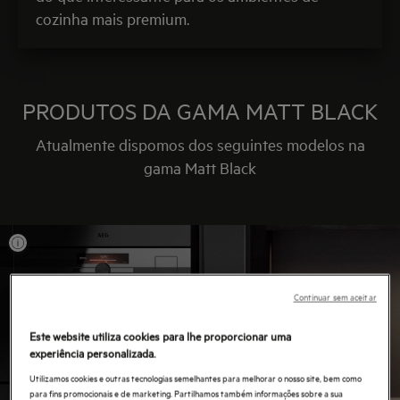
cozinha mais premium.
PRODUTOS DA GAMA MATT BLACK
Atualmente dispomos dos seguintes modelos na
gama Matt Black
Continuar sem aceitar
Este website utiliza cookies para lhe proporcionar uma
experiência personalizada.
Utilizamos cookies e outras tecnologias semelhantes para melhorar o nosso site, bem como
para fins promocionais e de marketing. Partilhamos também informações sobre a sua