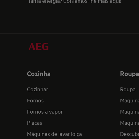
tanta energia? Contamos-lhe mais aqui!
Cozinha
Roupa
Cozinhar
Roupa
Fornos
Máquina
Fornos a vapor
Máquina
Placas
Máquina
Máquinas de lavar loiça
Descub