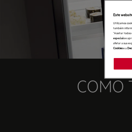
Este websit
Utilizamos cook
também informaç
"Aceitar todos 
e apr
especiais
afetar a sua ex
Cookies
e a
Dec
COMO 