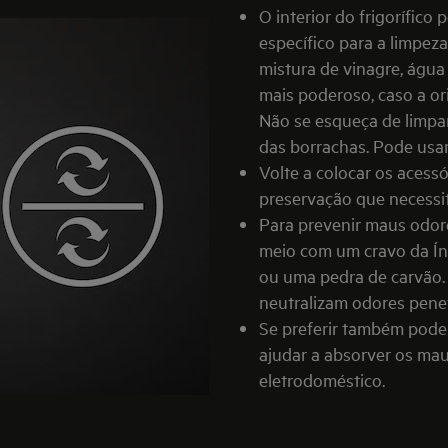
O interior do frigorífic
específico para a limpez
mistura de vinagre, água
mais poderoso, caso a o
Não se esqueça de limpar
das borrachas. Pode usar
Volte a colocar os acess
preservação que necessit
Para prevenir maus odor
meio com um cravo da Ín
ou uma pedra de carvão.
neutralizam odores pene
Se preferir também pod
ajudar a absorver os mau
eletrodoméstico.