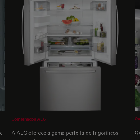
Qu
Combinados AEG
Qu
me
A AEG oferece a gama perfeita de frigoríficos