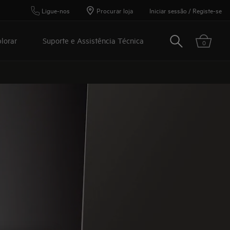
Ligue-nos
Procurar loja
Iniciar sessão / Registe-se
Pesquisar
lorar
Suporte e Assistência Técnica
0