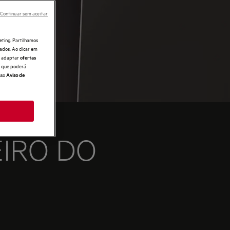
Continuar sem aceitar
eting. Partilhamos
ados. Ao clicar em
e, adaptar
ofertas
 o que poderá
sso
Aviso de
IRO DO