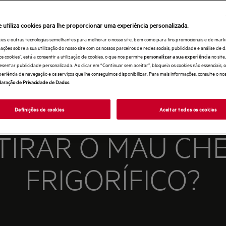
e utiliza cookies para lhe proporcionar uma experiência personalizada.
ies e outras tecnologias semelhantes para melhorar o nosso site, bem como para fins promocionais e de mark
ões sobre a sua utilização do nosso site com os nossos parceiros de redes sociais, publicidade e análise de d
os cookies”, está a consentir a utilização de cookies, o que nos permite
no sit
personalizar a sua experiência
esentar publicidade personalizada. Ao clicar em “Continuar sem aceitar”, bloqueia os cookies não essenciais,
periência de navegação e os serviços que lhe conseguimos disponibilizar. Para mais informações, consulte o no
laração de Privacidade de Dados
.
Definições de cookies
Aceitar todos os cookies
TIRAR O MAU CHE
FRIGORÍFICO?