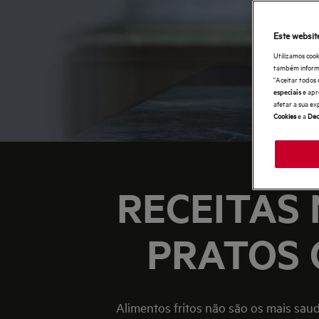
Este websit
Utilizamos cook
também informaç
"Aceitar todos 
e apr
especiais
afetar a sua ex
Cookies
e a
Dec
RECEITAS 
PRATOS 
Alimentos fritos não são os mais sa