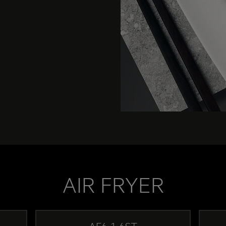
AIR FRYER
AF6-1-6ST