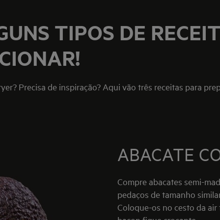
UNS TIPOS DE RECEIT
CIONAR!
yer? Precisa de inspiração? Aqui vão três receitas para pr
ABACATE C
Compre abacates semi-mad
pedaços de tamanho similar
Coloque-os no cesto da air
bacon fique crocante.