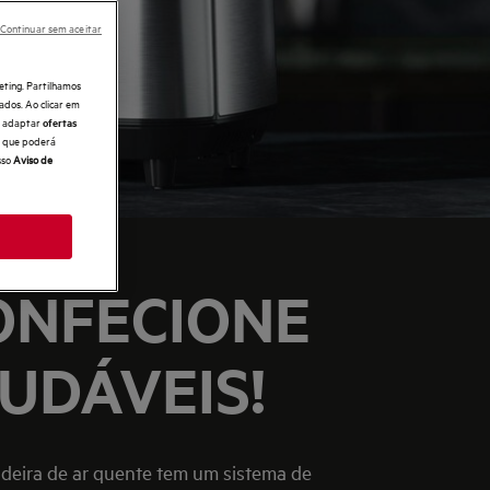
Continuar sem aceitar
eting. Partilhamos
ados. Ao clicar em
e, adaptar
ofertas
 o que poderá
sso
Aviso de
CONFECIONE
UDÁVEIS!
deira de ar quente tem um sistema de