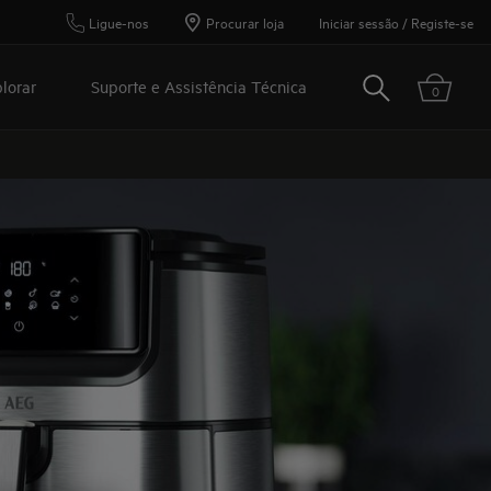
Ligue-nos
Procurar loja
Iniciar sessão / Registe-se
Pesquisar
lorar
Suporte e Assistência Técnica
0