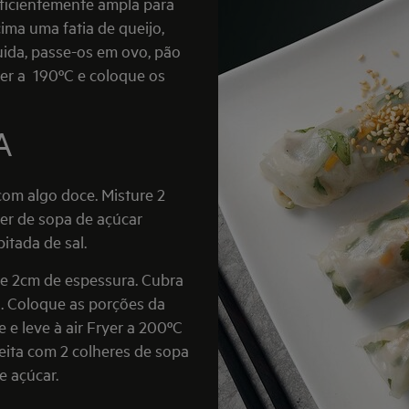
uficientemente ampla para
ima uma fatia de queijo,
guida, passe-os em ovo, pão
yer a 190ºC e coloque os
A
com algo doce. Misture 2
her de sopa de açúcar
itada de sal.
de 2cm de espessura. Cubra
l. Coloque as porções da
 e leve à air Fryer a 200ºC
eita com 2 colheres de sopa
e açúcar.