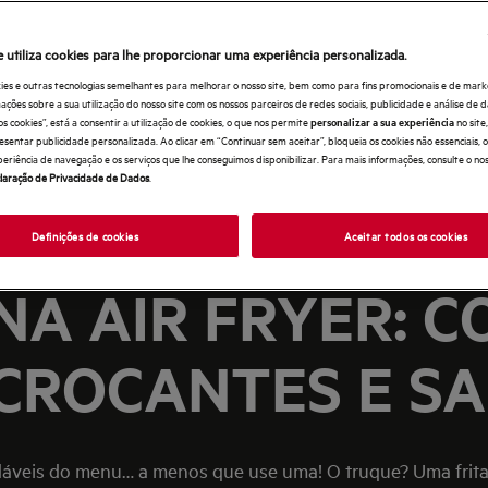
e utiliza cookies para lhe proporcionar uma experiência personalizada.
ies e outras tecnologias semelhantes para melhorar o nosso site, bem como para fins promocionais e de mark
ões sobre a sua utilização do nosso site com os nossos parceiros de redes sociais, publicidade e análise de d
os cookies”, está a consentir a utilização de cookies, o que nos permite
no sit
personalizar a sua experiência
esentar publicidade personalizada. Ao clicar em “Continuar sem aceitar”, bloqueia os cookies não essenciais,
periência de navegação e os serviços que lhe conseguimos disponibilizar. Para mais informações, consulte o no
laração de Privacidade de Dados
.
Definições de cookies
Aceitar todos os cookies
NA AIR FRYER: 
CROCANTES E SA
udáveis do menu… a menos que use uma! O truque? Uma frita