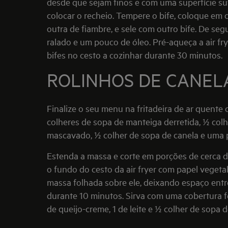
desde que sejam finos e com uma superfície s
colocar o recheio. Tempere o bife, coloque em c
outra de fiambre, e sele com outro bife. De se
ralado e um pouco de óleo. Pré-aqueça a air fr
bifes no cesto a cozinhar durante 30 minutos.
ROLINHOS DE CANEL
Finalize o seu menu na fritadeira de ar quente 
colheres de sopa de manteiga derretida, ½ col
mascavado, ½ colher de sopa de canela e uma p
Estenda a massa e corte em porções de cerca 
o fundo do cesto da air fryer com papel vegeta
massa folhada sobre ele, deixando espaço entre
durante 10 minutos. Sirva com uma cobertura f
de queijo-creme, 1 de leite e ½ colher de sopa d