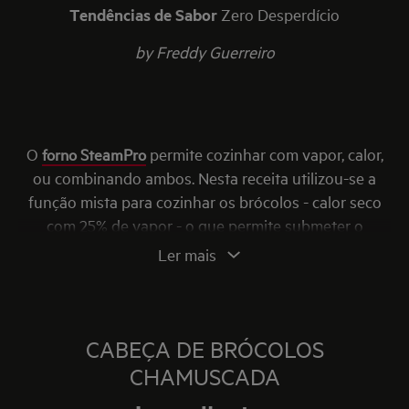
Tendências de Sabor
Zero Desperdício
by Freddy Guerreiro
O
forno SteamPro
permite cozinhar com vapor, calor,
ou combinando ambos. Nesta receita utilizou-se a
função mista para cozinhar os brócolos - calor seco
com 25% de vapor - o que permite submeter o
ingrediente a altas temperaturas sem que seque.
Ler mais
Graças ao vapor, a temperatura é distribuída de forma
muito mais homogénea e eficaz.
Nesta sugestão o protagonista são os brócolos. Por
CABEÇA DE BRÓCOLOS
isso, vamos incorporar o alimento na íntegra – como
CHAMUSCADA
aliás, se devia fazer sempre com todos os