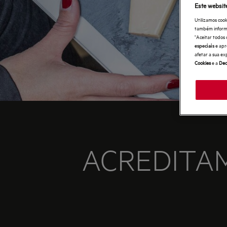
Este websit
Utilizamos cook
também informaç
"Aceitar todos 
e apr
especiais
afetar a sua ex
Cookies
e a
Dec
ACREDITA