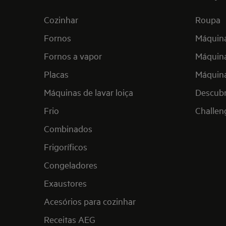
Cozinhar
Roupa
Fornos
Máquina
Fornos a vapor
Máquina
Placas
Máquina
Máquinas de lavar loiça
Descub
Frio
Challen
Combinados
Frigoríficos
Congeladores
Exaustores
Acesórios para cozinhar
Receitas AEG