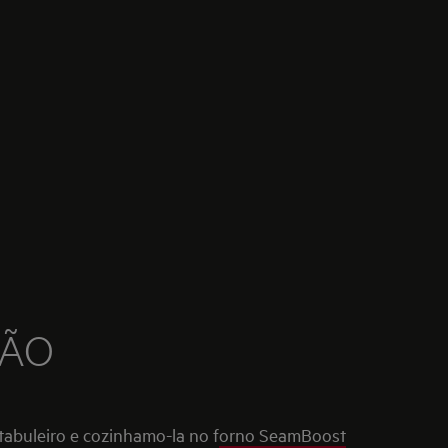
ÇÃO
tabuleiro e cozinhamo-la no f
orno SeamBoost