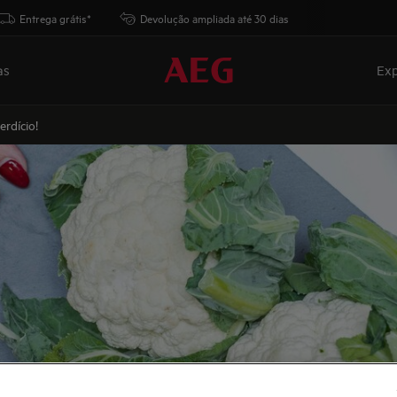
Entrega grátis*
Devolução ampliada até 30 dias
as
Exp
rdício!