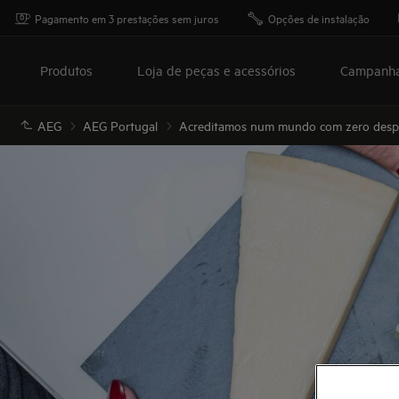
Pagamento em 3 prestações sem juros
Opções de instalação
Produtos
Loja de peças e acessórios
Campanh
AEG
AEG Portugal
Acreditamos num mundo com zero despe