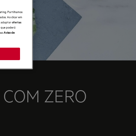
eting. Partilhamos
ados. Ao clicar em
e, adaptar
ofertas
 o que poderá
sso
Aviso de
 COM ZERO