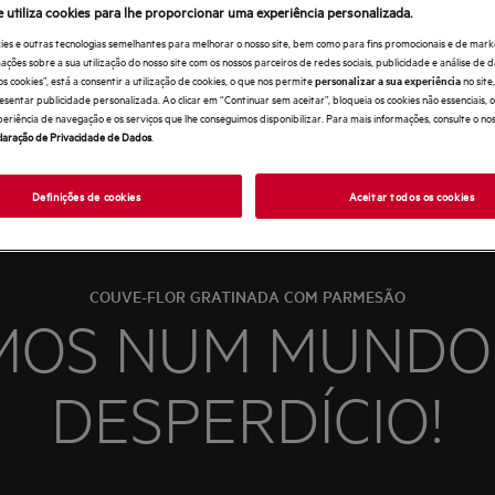
e utiliza cookies para lhe proporcionar uma experiência personalizada.
ies e outras tecnologias semelhantes para melhorar o nosso site, bem como para fins promocionais e de mark
ões sobre a sua utilização do nosso site com os nossos parceiros de redes sociais, publicidade e análise de d
os cookies”, está a consentir a utilização de cookies, o que nos permite
no sit
personalizar a sua experiência
esentar publicidade personalizada. Ao clicar em “Continuar sem aceitar”, bloqueia os cookies não essenciais,
periência de navegação e os serviços que lhe conseguimos disponibilizar. Para mais informações, consulte o no
laração de Privacidade de Dados
.
Definições de cookies
Aceitar todos os cookies
COUVE-FLOR GRATINADA COM PARMESÃO
MOS NUM MUNDO
DESPERDÍCIO!