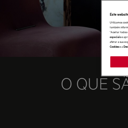
Este websit
Utilizamos cook
também informaç
"Aceitar todos 
e apr
especiais
afetar a sua ex
Cookies
e a
Dec
O QUE S