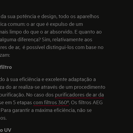
 da sua potência e design, todo os aparelhos
ica comum: o ar que é expulso de um
mais limpo do que o ar absorvido. E quanto ao
alguma diferença? Sim, relativamente aos
res de ar, é possível distingui-los com base no
izam:
filtro
o à sua eficiência e excelente adaptação a
za do ar realiza-se através de um procedimento
 purificação. No caso dos
purificadores de ar da
-se em 5 etapas
com filtros 360º
. Os
filtros AEG
 Para garantir a máxima eficiência, não se
dos.
ção UV