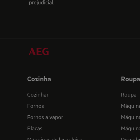
prejudicial.
Cozinha
Roupa
Cozinhar
Roupa
Fornos
Máquina
Fornos a vapor
Máquina
Placas
Máquina
Máquinas de lavar loiça
Descub