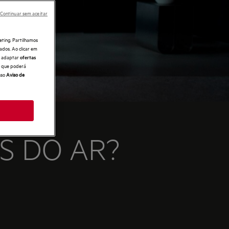
Continuar sem aceitar
eting. Partilhamos
ados. Ao clicar em
e, adaptar
ofertas
 o que poderá
sso
Aviso de
S DO AR?