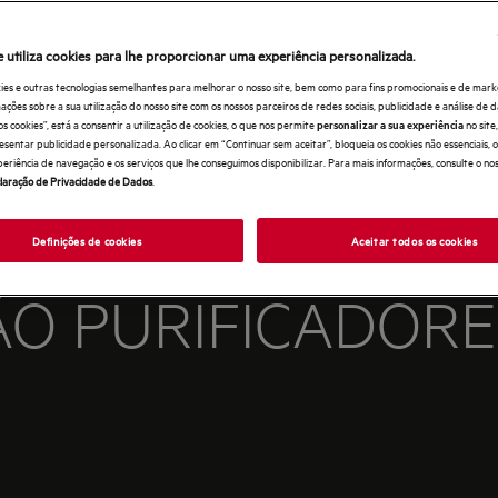
e utiliza cookies para lhe proporcionar uma experiência personalizada.
ies e outras tecnologias semelhantes para melhorar o nosso site, bem como para fins promocionais e de mark
ões sobre a sua utilização do nosso site com os nossos parceiros de redes sociais, publicidade e análise de d
os cookies”, está a consentir a utilização de cookies, o que nos permite
no sit
personalizar a sua experiência
esentar publicidade personalizada. Ao clicar em “Continuar sem aceitar”, bloqueia os cookies não essenciais,
periência de navegação e os serviços que lhe conseguimos disponibilizar. Para mais informações, consulte o no
laração de Privacidade de Dados
.
Definições de cookies
Aceitar todos os cookies
ÃO PURIFICADORE