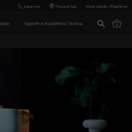
Ligue-nos
Procurar loja
Iniciar sessão / Registe-se
Pesquisar
lorar
Suporte e Assistência Técnica
0