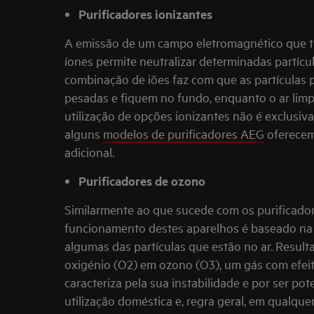
Purificadores ionizantes
A emissão de um campo eletromagnético que t
íones permite neutralizar determinadas partíc
combinação de iões faz com que as partículas 
pesadas e fiquem no fundo, enquanto o ar limpo
utilização de opções ionizantes não é exclusiva
alguns
modelos de purificadores AEG
oferecem
adicional.
Purificadores de ozono
Similarmente ao que sucede com os purificador
funcionamento destes aparelhos é baseado na
algumas das partículas que estão no ar. Resul
oxigénio (O2) em ozono (O3), um gás com efeit
caracteriza pela sua instabilidade e por ser po
utilização doméstica e, regra geral, em qualque