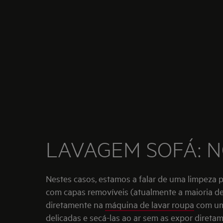
LAVAGEM SOFÁ: 
Nestes casos, estamos a falar de uma limpeza 
com capas removíveis (atualmente a maioria de
diretamente na
máquina de lavar roupa
com um 
delicadas e secá-las ao ar sem as expor diretam