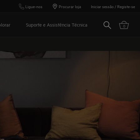
Ligue-nos
Procurar loja
Iniciar sessão / Registe-se
Pesquisar
lorar
Suporte e Assistência Técnica
0