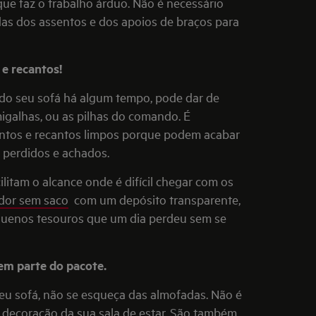
 que faz o trabalho árduo. Não é necessário
das dos assentos e dos apoios de braços para
e recantos!
s do seu sofá há algum tempo, pode dar de
galhas, ou as pilhas do comando. É
antos e recantos limpos porque podem acabar
 perdidos e achados.
ilitam o alcance onde é difícil chegar com os
dor sem saco
com um depósito transparente,
pequenos tesouros que um dia perdeu sem se
m parte do pacote.
seu sofá, não se esqueça das almofadas. Não é
decoração da sua sala de estar. São também