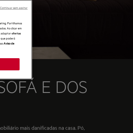
Continuar sem aceitar
eting. Partilhamos
ados. Ao clicar em
e, adaptar
ofertas
 o que poderá
sso
Aviso de
SOFÁ E DOS
obiliário mais danificadas na casa. Pó,