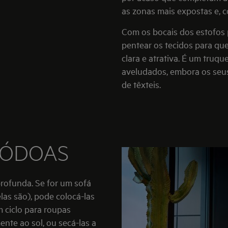
as zonas mais expostas e, 
Com os bocais dos estofos 
pentear os tecidos para que
clara e atrativa. É um truq
aveludados, embora os seus
de têxteis.
NÓDOAS
profunda. Se for um sofá
las são), pode colocá-las
ciclo para roupas
ente ao sol, ou secá-las a