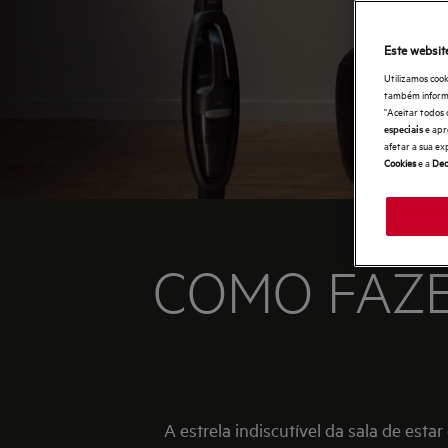
Este websit
Utilizamos cook
também informaç
"Aceitar todos 
e apr
especiais
afetar a sua ex
Cookies
e a
Dec
COMO FAZE
A estrela indiscutível da sala de esta