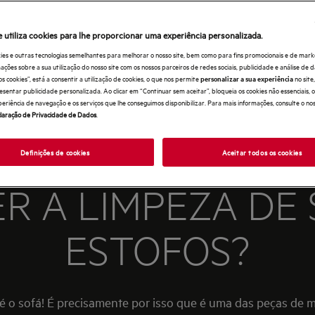
e utiliza cookies para lhe proporcionar uma experiência personalizada.
ies e outras tecnologias semelhantes para melhorar o nosso site, bem como para fins promocionais e de mark
ões sobre a sua utilização do nosso site com os nossos parceiros de redes sociais, publicidade e análise de d
os cookies”, está a consentir a utilização de cookies, o que nos permite
no sit
personalizar a sua experiência
esentar publicidade personalizada. Ao clicar em “Continuar sem aceitar”, bloqueia os cookies não essenciais,
periência de navegação e os serviços que lhe conseguimos disponibilizar. Para mais informações, consulte o no
laração de Privacidade de Dados
.
Definições de cookies
Aceitar todos os cookies
R A LIMPEZA DE 
ESTOFOS?
r é o sofá! É precisamente por isso que é uma das peças de m