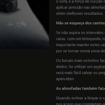
o sofá, é a força de sucção
aplicar pressão nas almofa
obter melhores resultados.
Não se esqueça dos cantos 
Se não aspira os intervalo
caras com um brinquedo, mi
importante manter estes c
por se tornar numa zona de
Os bocais mais estreitos fac
dedos. Se utilizar um
aspira
será mais fácil salvar os 
aperceber.
As almofadas também faze
Quando estiver a limpar o 
por acaso que completam a 