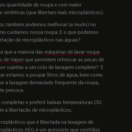
os quantidade de roupa e com maior
ão sintéticas (que libertam mais microplásticos).
or, também podemos melhorar (e muito) no
como cuidamos nossa roupa. E o que podemos
bertação de microplásticos nas águas?
ia que a maioria das
máquinas de lavar roupa
s de Vapor
que permitem refrescar as peças de
er sujeitas a um ciclo de lavagem completo? E
var estamos a poupar litros de água, bem como
que a lavagem demasiado frequente da roupa,
te precoce.
s completas e preferir baixas temperaturas (30
 a libertação de microplásticos.
icroplásticos que é libertada na lavagem de
croplásticos AEG
é um acessório que contribui