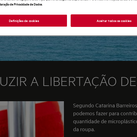
laração de Privacidade de Dados
.
Definições de cookies
Aceitar todos os cookies
ZIR A LIBERTAÇÃO DE
Segundo Catarina Barreiros, enquanto consumidores, há muito que
podemos fazer para contribu
quantidade de microplástic
da roupa.