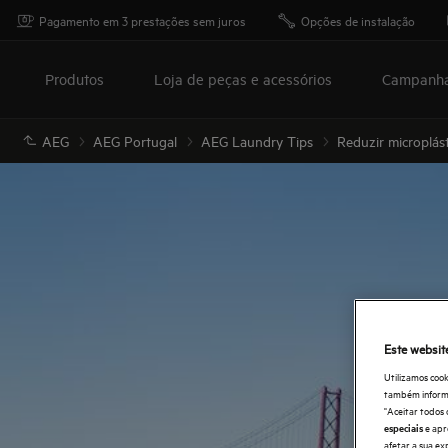
Pagamento em 3 prestações sem juros
Opções de instalação
Produtos
Loja de peças e acessórios
Campanh
AEG
AEG Portugal
AEG Laundry Tips
Reduzir microplást
Este websit
Utilizamos cook
também informaç
"Aceitar todos 
e apr
especiais
afetar a sua ex