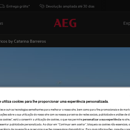
Entrega grátis*
Devolução ampliada até 30 dias
as
Exp
icos by Catarina Barreiros
e utiliza cookies para lhe proporcionar uma experiência personalizada.
ies e outras tecnologias semelhantes para melhorar o nosso site, bem como para fins promocionais e de mark
ões sobre a sua utilização do nosso site com os nossos parceiros de redes sociais, publicidade e análise de d
os cookies”, está a consentir a utilização de cookies, o que nos permite
no sit
personalizar a sua experiência
esentar publicidade personalizada. Ao clicar em “Continuar sem aceitar”, bloqueia os cookies não essenciais,
periência de navegação e os serviços que lhe conseguimos disponibilizar. Para mais informações, consulte o no