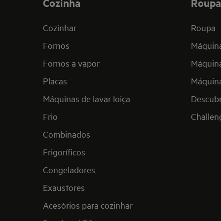
Cozinha
Roupa
Cozinhar
Roupa
Fornos
Máquina
Fornos a vapor
Máquina
Placas
Máquina
Máquinas de lavar loiça
Descub
Frio
Challen
Combinados
Frigoríficos
Congeladores
Exaustores
Acesórios para cozinhar