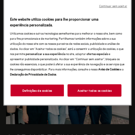
Episódios da 1ª edição do AEG Fashion Challenge
Continuar sem aceitar
realizado em 2023
Este website utiliza cookies para lhe proporcionar uma
experiência personalizada.
Utilizamos cookies e outras tecnologias semelhantes para melhorar o nosso site, bem como
para fins promocionais e de marketing. Partilhamos também informações sobre a sua
utilização do nosso site com os nossos parceiros de redes sociais, publicidade e análise de
dados. Ao clicar em "Aceitar todos os cookies”, está a consentir a utilização de cookies, o que
nos permite
no site, adaptar
e
personalizar a sua experiência
ofertas especiais
apresentar publicidade personalizada. Ao clicar em “Continuar sem aceitar”, bloqueia os
cookies não essenciais, o que poderá afetar a sua experiência de navegação e os serviços que
lhe conseguimos disponibilizar. Para mais informações, consulte o nosso
Aviso de Cookies
e a
Declaração de Privacidade de Dados
.
Definições de cookies
Aceitar todos os cookies