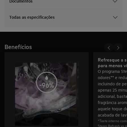
Documentos
Todas as especificações
Benefícios
Refresque a s
para menos v
O programa Ste
odores** e redu
incluindo de pe
apenas 25 minut
adicional, bast
fragrância arom
aquele toque d
acabada de lav
*Teste interno com
Steam Refresh vs n