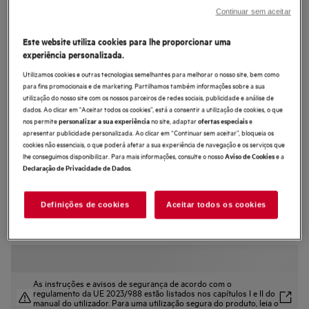
Continuar sem aceitar
LFR7314O4C
Máquina de lavar roupa de livre
Este website utiliza cookies para lhe proporcionar uma
instalação de 10.0 kg
experiência personalizada.
Utilizamos cookies e outras tecnologias semelhantes para melhorar o nosso site, bem como
para fins promocionais e de marketing. Partilhamos também informações sobre a sua
utilização do nosso site com os nossos parceiros de redes sociais, publicidade e análise de
dados. Ao clicar em "Aceitar todos os cookies”, está a consentir a utilização de cookies, o que
nos permite
no site, adaptar
e
personalizar a sua experiência
ofertas especiais
4.6 (372)
apresentar publicidade personalizada. Ao clicar em “Continuar sem aceitar”, bloqueia os
cookies não essenciais, o que poderá afetar a sua experiência de navegação e os serviços que
Ficha de informação do produto
lhe conseguimos disponibilizar. Para mais informações, consulte o nosso
e a
Aviso de Cookies
Benefícios
.
Declaração de Privacidade de Dados
A máquina de lavar Série 7000 ProSense® economiza água e cuida das
suas roupas.
O programa Steam Refresh neutraliza os odores** e reduz os vincos nas
Definições de cookies
Aceitar todos os cookies
roupas
Ótima performance para cuidar da roupa no dia a dia.
As instruções e avisos de segurança de acordo com o
regulamento da UE 2023/988 estão listados nos capítulos I e II do
manual do utilizador. Para uma utilização segura do produto, leia o